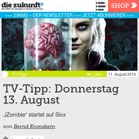
Navigation
SHOP
+++ 29KMS – DER NEWSLETTER +++ JETZT ABONNIEREN +++
TV-Tipp
3 Likes
11. August 2015
TV-Tipp: Donnerstag
13. August
„iZombie“ startet auf Sixx
von
Bernd Kronsbein