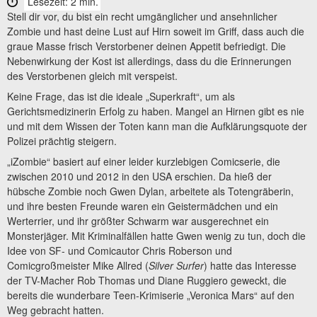
Lesezeit: 2 min.
Stell dir vor, du bist ein recht umgänglicher und ansehnlicher
Zombie und hast deine Lust auf Hirn soweit im Griff, dass auch die
graue Masse frisch Verstorbener deinen Appetit befriedigt. Die
Nebenwirkung der Kost ist allerdings, dass du die Erinnerungen
des Verstorbenen gleich mit verspeist.
Keine Frage, das ist die ideale „Superkraft“, um als
Gerichtsmedizinerin Erfolg zu haben. Mangel an Hirnen gibt es nie
und mit dem Wissen der Toten kann man die Aufklärungsquote der
Polizei prächtig steigern.
„iZombie“ basiert auf einer leider kurzlebigen Comicserie, die
zwischen 2010 und 2012 in den USA erschien. Da hieß der
hübsche Zombie noch Gwen Dylan, arbeitete als Totengräberin,
und ihre besten Freunde waren ein Geistermädchen und ein
Werterrier, und ihr größter Schwarm war ausgerechnet ein
Monsterjäger. Mit Kriminalfällen hatte Gwen wenig zu tun, doch die
Idee von SF- und Comicautor Chris Roberson und
Comicgroßmeister Mike Allred (
Silver Surfer
) hatte das Interesse
der TV-Macher Rob Thomas und Diane Ruggiero geweckt, die
bereits die wunderbare Teen-Krimiserie „Veronica Mars“ auf den
Weg gebracht hatten.