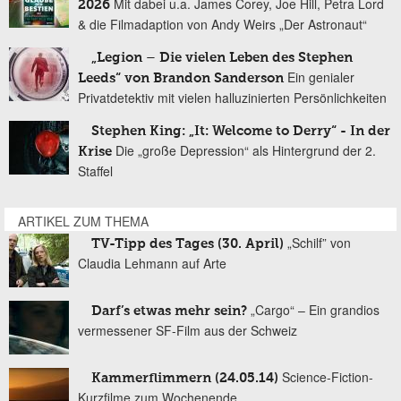
Mit dabei u.a. James Corey, Joe Hill, Petra Lord
2026
& die Filmadaption von Andy Weirs „Der Astronaut“
„Legion – Die vielen Leben des Stephen
Ein genialer
Leeds“ von Brandon Sanderson
Privatdetektiv mit vielen halluzinierten Persönlichkeiten
Stephen King: „It: Welcome to Derry“ - In der
Die „große Depression“ als Hintergrund der 2.
Krise
Staffel
ARTIKEL ZUM THEMA
„Schilf” von
TV-Tipp des Tages (30. April)
Claudia Lehmann auf Arte
„Cargo“ – Ein grandios
Darf’s etwas mehr sein?
vermessener SF-Film aus der Schweiz
Science-Fiction-
Kammerflimmern (24.05.14)
Kurzfilme zum Wochenende