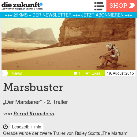
Navigation
SHOP
+++ 29KMS – DER NEWSLETTER +++ JETZT ABONNIEREN +++
News
1
4 Likes
19. August 2015
Marsbuster
„Der Marsianer“ - 2. Trailer
von
Bernd Kronsbein
Lesezeit: 1 min.
Gerade wurde der zweite Trailer von Ridley Scotts „The Martian“