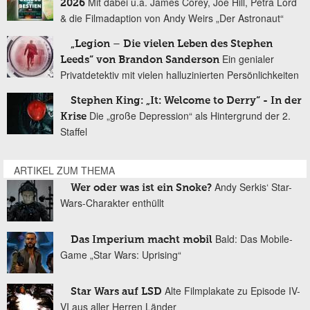
Mit dabei u.a. James Corey, Joe Hill, Petra Lord
2026
& die Filmadaption von Andy Weirs „Der Astronaut“
„Legion – Die vielen Leben des Stephen
Ein genialer
Leeds“ von Brandon Sanderson
Privatdetektiv mit vielen halluzinierten Persönlichkeiten
Stephen King: „It: Welcome to Derry“ - In der
Die „große Depression“ als Hintergrund der 2.
Krise
Staffel
ARTIKEL ZUM THEMA
Andy Serkis‘ Star-
Wer oder was ist ein Snoke?
Wars-Charakter enthüllt
Bald: Das Mobile-
Das Imperium macht mobil
Game „Star Wars: Uprising“
Alte Filmplakate zu Episode IV-
Star Wars auf LSD
VI aus aller Herren Länder