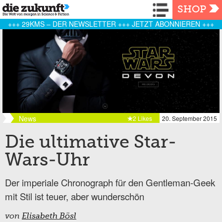
Navigation
SHOP
+++ 29KMS – DER NEWSLETTER +++ JETZT ABONNIEREN +++
News
2 Likes
20. September 2015
Die ultimative Star-
Wars-Uhr
Der imperiale Chronograph für den Gentleman-Geek
mit Stil ist teuer, aber wunderschön
von
Elisabeth Bösl