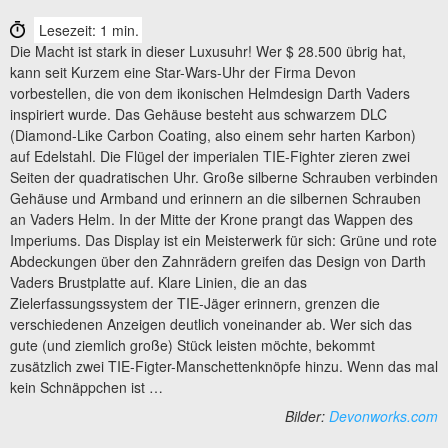
Lesezeit: 1 min.
Die Macht ist stark in dieser Luxusuhr! Wer $ 28.500 übrig hat,
kann seit Kurzem eine Star-Wars-Uhr der Firma Devon
vorbestellen, die von dem ikonischen Helmdesign Darth Vaders
inspiriert wurde. Das Gehäuse besteht aus schwarzem DLC
(Diamond-Like Carbon Coating, also einem sehr harten Karbon)
auf Edelstahl. Die Flügel der imperialen TIE-Fighter zieren zwei
Seiten der quadratischen Uhr. Große silberne Schrauben verbinden
Gehäuse und Armband und erinnern an die silbernen Schrauben
an Vaders Helm. In der Mitte der Krone prangt das Wappen des
Imperiums. Das Display ist ein Meisterwerk für sich: Grüne und rote
Abdeckungen über den Zahnrädern greifen das Design von Darth
Vaders Brustplatte auf. Klare Linien, die an das
Zielerfassungssystem der TIE-Jäger erinnern, grenzen die
verschiedenen Anzeigen deutlich voneinander ab. Wer sich das
gute (und ziemlich große) Stück leisten möchte, bekommt
zusätzlich zwei TIE-Figter-Manschettenknöpfe hinzu. Wenn das mal
kein Schnäppchen ist …
Bilder:
Devonworks.com