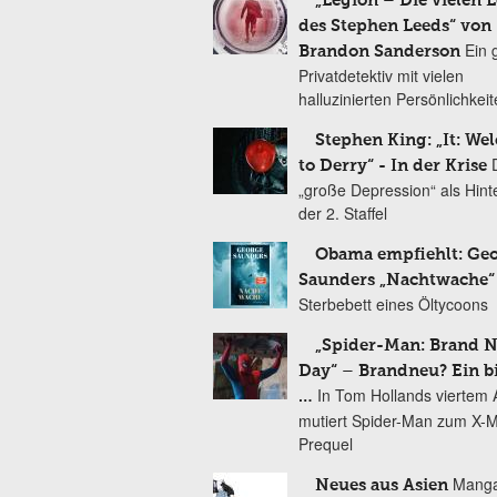
„Legion – Die vielen 
des Stephen Leeds“ von
Ein 
Brandon Sanderson
Privatdetektiv mit vielen
halluzinierten Persönlichkei
Stephen King: „It: We
to Derry“ - In der Krise
„große Depression“ als Hint
der 2. Staffel
Obama empfiehlt: Ge
Saunders „Nachtwache“
Sterbebett eines Öltycoons
„Spider-Man: Brand 
Day“ – Brandneu? Ein b
In Tom Hollands viertem Au
…
mutiert Spider-Man zum X-
Prequel
Manga
Neues aus Asien