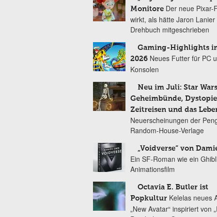
Der neue Pixar-
Monitore
wirkt, als hätte Jaron Lanie
Drehbuch mitgeschrieben
Gaming-Highlights im
Neues Futter für PC 
2026
Konsolen
Neu im Juli: Star Wars
Geheimbünde, Dystopien
Zeitreisen und das Lebe
Neuerscheinungen der Peng
Random-House-Verlage
„Voidverse“ von Dami
Ein SF-Roman wie ein Ghibl
Animationsfilm
Octavia E. Butler ist
Kelelas neues 
Popkultur
„New Avatar“ inspiriert von 