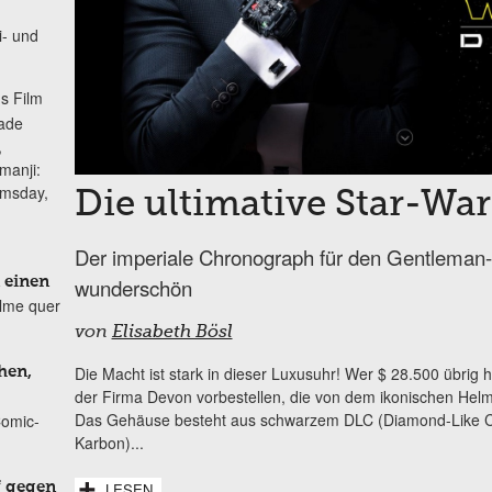
i- und
s Film
lade
,
manji:
omsday,
Die ultimative Star-Wa
Der imperiale Chronograph für den Gentleman-Ge
 einen
wunderschön
ilme quer
von
Elisabeth Bösl
Die Macht ist stark in dieser Luxusuhr! Wer $ 28.500 übrig 
hen,
der Firma Devon vorbestellen, die von dem ikonischen Helmd
Das Gehäuse besteht aus schwarzem DLC (Diamond-Like Ca
Comic-
Karbon)...
f gegen
LESEN