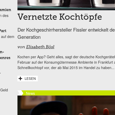
Damien
n des
Vernetzte Kochtöpfe
Der Kochgeschirrhersteller Fissler entwickelt d
Part
Generation
 auf dem
von
Elisabeth Bösl
n-
Kochen per App? Geht alles, sagt der deutsche Kochgeräteh
Genres
Februar auf der Konsumgütermesse Ambiente in Frankfurt 
Schnellkochtopf vor, der ab Mai 2015 im Handel zu haben...
-
LESEN
 Geld
News