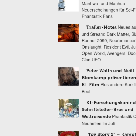
Manhwa- und Manhua-
Neuerscheinungen für Sci-F
Phantastik-Fans
Neues au
Trailer-Notes
und Stream: Dark Matter, B
Runner 2099, Neuromancer
Onslaught, Resident Evil, Ju
Open World, Avengers: Do
Ciao UFO
Peter Watts und Neill
Blomkamp präsentieren
Plus andere Kurzf
KI-Film
Beet
KI-Forschungskaninc
Schriftsteller-Bros und
Phantastik-
Weltreisende
Neuheiten im Juli
„Toy Story 5“ – Kamp