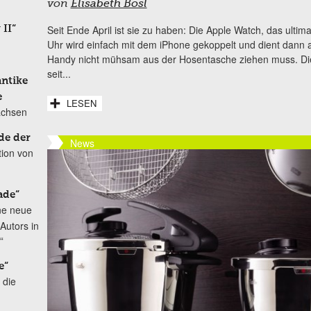
von
Elisabeth Bösl
Seit Ende April ist sie zu haben: Die Apple Watch, das ultim
 II“
Uhr wird einfach mit dem iPhone gekoppelt und dient dann a
Handy nicht mühsam aus der Hosentasche ziehen muss. Die I
seit...
antike
e
LESEN
achsen
de der
News
tion von
ade“
ne neue
Autors in
“
e“
 die