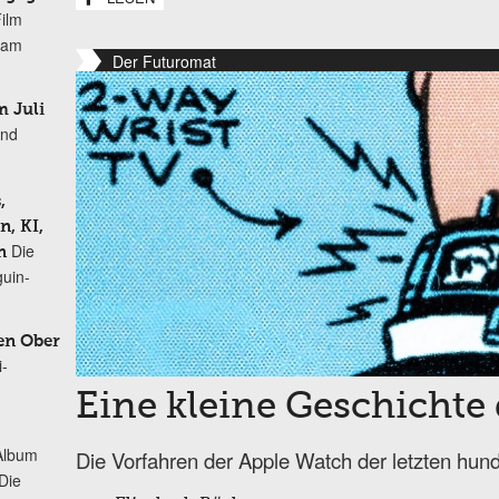
Film
r am
Der Futuromat
 Juli
und
,
, KI,
Die
n
uin-
en Ober
i-
Eine kleine Geschichte 
Album
Die Vorfahren der Apple Watch der letzten hund
„Die