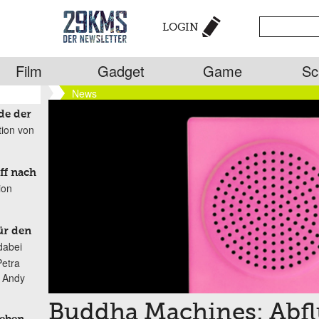
LOGIN
Film
Gadget
Game
Sc
News
de der
tion von
ff nach
ion
ür den
dabei
Petra
n Andy
Buddha Machines: Abfl