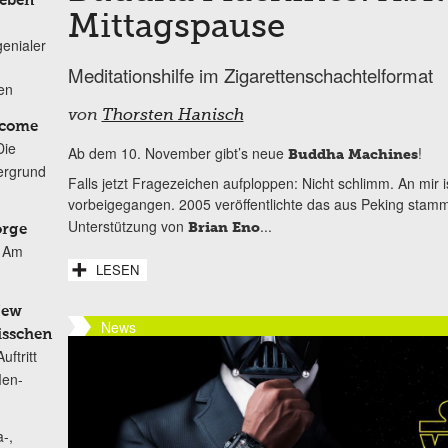
Leben
Mittagspause
genialer
Meditationshilfe im Zigarettenschachtelformat
ten
von
Thorsten Hanisch
lcome
Die
Ab dem 10. November gibt’s neue
!
Buddha Machines
ergrund
Falls jetzt Fragezeichen aufploppen: Nicht schlimm. An mir 
vorbeigegangen. 2005 veröffentlichte das aus Peking sta
Unterstützung von
...
Brian Eno
orge
Am
LESEN
New
News
isschen
ftritt
Men-
-,