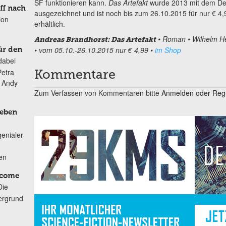
SF funktionieren kann.
Das Artefakt
wurde 2013 mit dem Deu
ff nach
ausgezeichnet und ist noch bis zum 26.10.2015 für nur € 4
ion
erhältlich.
• Roman • Wilhelm He
Andreas Brandhorst: Das Artefakt
• vom 05.10.-26.10.2015 nur € 4,99 •
im Shop
ür den
dabei
Petra
Kommentare
n Andy
Zum Verfassen von Kommentaren bitte
Anmelden oder Regis
Leben
genialer
ten
lcome
Die
ergrund