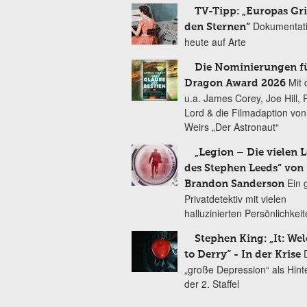
TV-Tipp: „Europas Gri
Dokumentat
den Sternen“
heute auf Arte
Die Nominierungen f
Mit 
Dragon Award 2026
u.a. James Corey, Joe Hill, 
Lord & die Filmadaption vo
Weirs „Der Astronaut“
„Legion – Die vielen 
des Stephen Leeds“ von
Ein 
Brandon Sanderson
Privatdetektiv mit vielen
halluzinierten Persönlichkei
Stephen King: „It: We
to Derry“ - In der Krise
„große Depression“ als Hint
der 2. Staffel