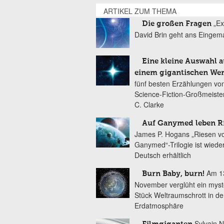
ARTIKEL ZUM THEMA
„Ex
Die großen Fragen
David Brin geht ans Eingem
Eine kleine Auswahl a
einem gigantischen We
fünf besten Erzählungen vo
Science-Fiction-Großmeister
C. Clarke
Auf Ganymed leben R
James P. Hogans „Riesen v
Ganymed“-Trilogie ist wiede
Deutsch erhältlich
Am 1
Burn Baby, burn!
November verglüht ein myst
Stück Weltraumschrott in de
Erdatmosphäre
Sylvain 