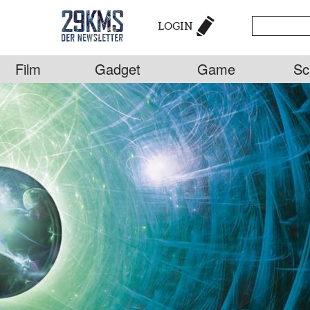
LOGIN
Film
Gadget
Game
Sc