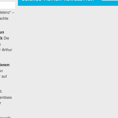
istenz“ –
achte
us
Die
rk
n
 Arthur
iesen
on
r auf
3.
eriöses
r
Neuvels