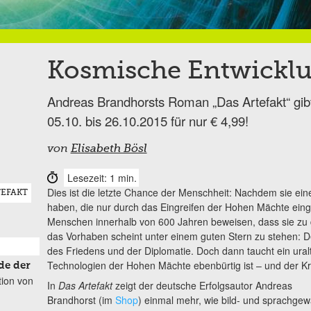
Kosmische Entwicklu
Andreas Brandhorsts Roman „Das Artefakt“ gib
05.10. bis 26.10.2015 für nur € 4,99!
von
Elisabeth Bösl
Lesezeit: 1 min.
Dies ist die letzte Chance der Menschheit: Nachdem sie eine
EFAKT
haben, die nur durch das Eingreifen der Hohen Mächte ei
Menschen innerhalb von 600 Jahren beweisen, dass sie zu 
das Vorhaben scheint unter einem guten Stern zu stehen: 
des Friedens und der Diplomatie. Doch dann taucht ein uralt
Technologien der Hohen Mächte ebenbürtig ist – und der K
de der
tion von
In
Das Artefakt
zeigt der deutsche Erfolgsautor Andreas
Brandhorst (im
Shop
) einmal mehr, wie bild- und sprachge