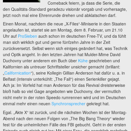
Comeback feiern, ja dass die Serie, die
den Qualitäts-Standard geradezu visionär vorgab und vorhersagte,
jetzt noch mal eine Ehrenrunde drehen und abklatschen darf.
Einen Monat, nachdem die neue „X-Files“-Miniserie in den Staaten
angelaufen ist, startet sie am Montag, dem 8. Februar, um 21.10
Uhr auf
ProSieben
auch schon im deutschen Free-TV, und da fühlt
man sich wirklich gut und gerne fünfzehn Jahre in der Zeit
zurückversetzt. Selbst wenn sich einiges geändert hat, was Technik
und Optik angeht. In den letzten Jahren hat Mulder-Mime David
Duchovny unter anderem ein Buch über
Kühe
geschrieben und
Kalifornien als untreuer Schriftsteller unsicher gemacht (brillant:
„
Californication
“), seine Kollegin Gillian Anderson hat dafür u. a. in
Belfast (intensiv unterkühlt: „The Fall“) einen Serienkiller gejagt.
Ach ja: Im Vorfeld hat man Anderson für das Revival dreisterweise
bloß halb so viel Gage angeboten wie Duchovny, der vermutlich
nicht mehr in der roten Speedo rumrennen wird und im Deutschen
einmal mehr einen neuen
Synchronsprecher
gekriegt hat.
Egal. „Akte X“ ist zurück, und die nächsten Wochen ist der Montag-
Abend nach den neuen Folgen von „The Big Bang Theory“ wieder
fest für die unheimlichen Fälle des FBI gebucht. Geht in der ersten
Episode auch gleich gut los: Mit einer Frau, die angeblich mehrfach