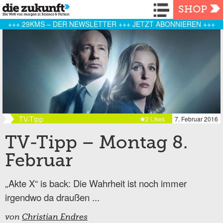
Navigation
SHOP
+++ 29KMS – DER NEWSLETTER +++ JETZT ABONNIEREN +++
TV-Tipp
2 Likes
7. Februar 2016
TV-Tipp – Montag 8.
Februar
„Akte X“ is back: Die Wahrheit ist noch immer
irgendwo da draußen ...
von
Christian Endres