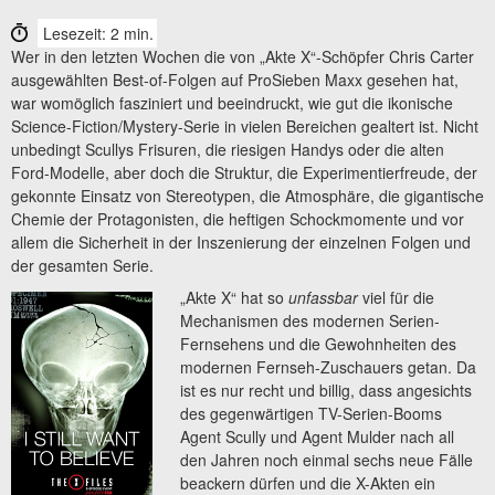
Lesezeit: 2 min.
Wer in den letzten Wochen die von „Akte X“-Schöpfer Chris Carter
ausgewählten Best-of-Folgen auf ProSieben Maxx gesehen hat,
war womöglich fasziniert und beeindruckt, wie gut die ikonische
Science-Fiction/Mystery-Serie in vielen Bereichen gealtert ist. Nicht
unbedingt Scullys Frisuren, die riesigen Handys oder die alten
Ford-Modelle, aber doch die Struktur, die Experimentierfreude, der
gekonnte Einsatz von Stereotypen, die Atmosphäre, die gigantische
Chemie der Protagonisten, die heftigen Schockmomente und vor
allem die Sicherheit in der Inszenierung der einzelnen Folgen und
der gesamten Serie.
„Akte X“ hat so
unfassbar
viel für die
Mechanismen des modernen Serien-
Fernsehens und die Gewohnheiten des
modernen Fernseh-Zuschauers getan. Da
ist es nur recht und billig, dass angesichts
des gegenwärtigen TV-Serien-Booms
Agent Scully und Agent Mulder nach all
den Jahren noch einmal sechs neue Fälle
beackern dürfen und die X-Akten ein