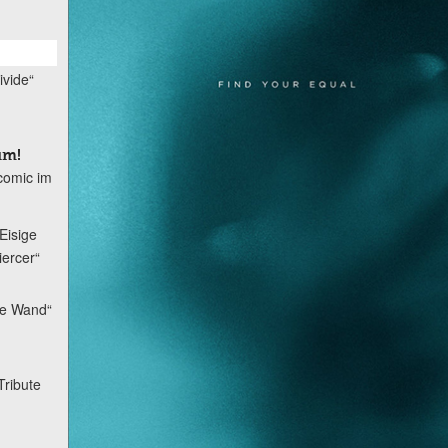
ivide“
um!
tcomic im
Eisige
iercer“
ie Wand“
Tribute