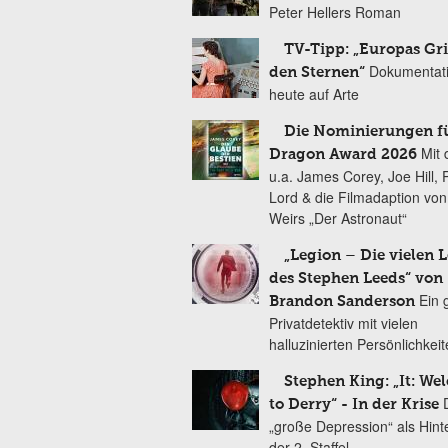
Peter Hellers Roman
TV-Tipp: „Europas Gri
Dokumentat
den Sternen“
heute auf Arte
Die Nominierungen f
Mit 
Dragon Award 2026
u.a. James Corey, Joe Hill, 
Lord & die Filmadaption vo
Weirs „Der Astronaut“
„Legion – Die vielen 
des Stephen Leeds“ von
Ein 
Brandon Sanderson
Privatdetektiv mit vielen
halluzinierten Persönlichkei
Stephen King: „It: We
to Derry“ - In der Krise
„große Depression“ als Hint
der 2. Staffel