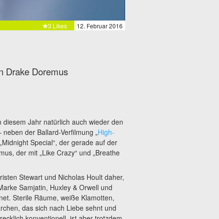
3 Likes
12. Februar 2016
von Drake Doremus
 diesem Jahr natürlich auch wieder den
 neben der Ballard-Verfilmung „
High-
’ „Midnight Special“, der gerade auf der
mus, der mit „Like Crazy“ und „Breathe
risten Stewart und Nicholas Hoult daher,
 Marke Samjatin, Huxley & Orwell und
ugnet. Sterile Räume, weiße Klamotten,
rchen, das sich nach Liebe sehnt und
recklich konventionell, ist aber trotzdem