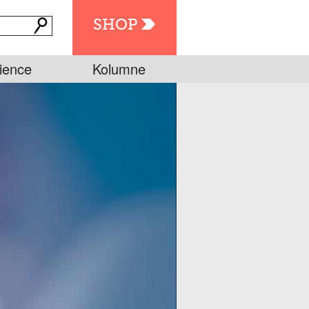
SHOP
ience
Kolumne