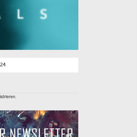
A24
trieren.