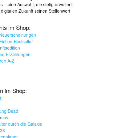
– eine Auswahl, die stetig erweitert
 digitalen Zukunft seinen Stellenwert
ghts im Shop:
 Neuerscheinungen
iction-Bestseller
nftsedition
und Erzählungen
oren A-Z
n im Shop:
s
k
king Dead
imov
lter durch die Galaxis
033
tenplanet