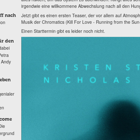
irgendwie eine willkommene Abwechslung nach all den Hun
Jetzt gibt es einen ersten Teaser, der vor allem auf Atmosph
ff nach
Musik der Chromatics (Kill For Love - Running from the Sun
ion
Einen Starttermin gibt es leider noch nicht.
ür den
dabei
Petra
n Andy
Leben
genialer
ten
lcome
Die
ergrund