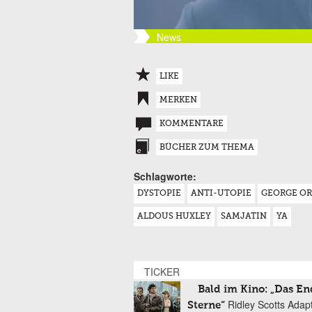
News
LIKE
MERKEN
KOMMENTARE
BÜCHER ZUM THEMA
Schlagworte:
DYSTOPIE
ANTI-UTOPIE
GEORGE O
ALDOUS HUXLEY
SAMJATIN
YA
TICKER
Bald im Kino: „Das En
Ridley Scotts Adap
Sterne“