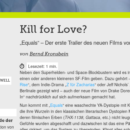
Kill for Love?
„Equals“ – Der erste Trailer des neuen Films 
von
Bernd Kronsbein
Lesezeit: 1 min.
Neben den Superhelden- und Space-Blockbustern wird es in
einen oder anderen kleineren SF-Film geben. Dazu gehört –
RWELL
Rise
“, dem Indie-Drama „
Z für Zacharias
“ oder Jeff Nichols
Berlinale gezeigt wird – auch der neue Film von Drake Dore
In“ nachdrücklich auf sich aufmerksam gemacht hat.
Nun kommt mit „
Equals
“ eine waschechte YA-Dystopie mit K
die ihre Wurzeln in den klassischen literarischen Dystopien
deren filmischen Erben (
THX-1138, Gattaca
, etc.) nicht le
de der
Gefühle wurden abgeschafft und dazwischen ist das eine Pä
tion von
alles riskiert, um das System zu überwinden. Klingt alles sch