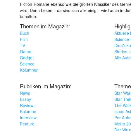
Fiction-Romane ebenso wie die großen Klassiker des Genres 
wird. Denn Lesen – da sind sich alle einig – wird auch in der
behalten.
Themen im Magazin:
Highli
Buch
Aktuelle
Film
Science-F
TV
Die Zuku
Game
Stories 
Gadget
Alle Aut
Science
Kolumnen
Rubriken im Magazin:
Theme
News
Star War
Essay
Star Tre
Review
The Wal
Kolumne
Isaac As
Interview
Per Anha
Feature
Metro 2
Der Wüs