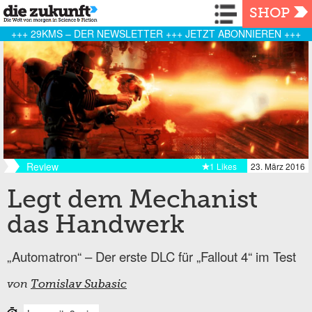
Navigation
SHOP
+++ 29KMS – DER NEWSLETTER +++ JETZT ABONNIEREN +++
Review
1 Likes
23. März 2016
Legt dem Mechanist
das Handwerk
„Automatron“ – Der erste DLC für „Fallout 4“ im Test
von
Tomislav Subasic