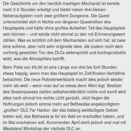
Die Geschichte um den herzlich-trashigen Mechanist ist bereits
nach 3-5 Stunden erledigt und bietet neben drei kleinen
Nebenaufgaben noch zwei größere Dungeons. Die Quest
unterscheidet sich in Nichts von längeren Questreihen des
Hauptspiels und hätte ohne großes Aufsehen Teil des Hauptspiels
sein können – und würde nicht einmal zu den mit Erinnerungswert
zählen. Was es letztlich mit dem Mechanisten auf sich hat, ist zwar
eine schöne, aber ncht sehr originelle Idee, die zudem noch dem
vorherig gesetzten Ton des DLCs widerspricht und kontraproduktiv
wirkt, was die Atmosphäre betrifft.
Beim Preis von €9,99 ist eine Länge von drei bis fünf Stunden
etwas happig, wenn man das Hauptspiel im Zeit/Kosten-Verhältnis
betrachtet. Die neue Roboterwerkbank macht dies jedoch wieder
mehr als wett – wenn man auf so etwas denn Wert legt. Besitzer
des Seasonpasses zahlen selbstverständlich nichts und somit wird
alles noch einmal ins rechte Licht gerückt. Jetzt liegen die
Hoffnungen jedoch einmal mehr auf Bethesdas angekündigtem
„großen“ DLC
Far Harbor
, der das bislang weitläufigste Gebiet
bieten soll, das Bethesda je für ein Add-on erschaffen haben, und
im Mai erscheinen soll. Kommenden April steht jedoch erst mal mit
Wasteland Workshop
der nächste DLC an.