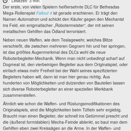
Lesezeit: 3 min.
Der erste, von vielen Spielern heißersehnte DLC für Bethesdas
Mega-Rollenspiel
Fallout
4
ist gerade erschienen. Er trägt den
Namen
Automatron
und schickt den Käufer gegen den Mechanist
ins Feld, ein enigmatischer „Robotermeister“, der mit seinen
metallischen Gehilfen das Ödland terrorisiert.
Neben neuen Waffen, wie dem Teslagewehr, welches Blitze
verschießt, die zwischen mehreren Gegnern hin und her springen,
ist das größtes Augenmerkmal des DLCs wohl die neue
Roboterbegleiter-Mechanik. Wenn man nicht unbedingt scharf auf
Dogmeat ist, den vierbeinigen Begleiter aus dem Originalspiel, oder
einfach etwas mehr Freiheit bei der Wahl seines spezifizierten
Begleiters haben will, dann ist man hier genau richtig. Aus
hunderten von Möglichkeiten und dutzenden von Bauteilen lassen
sich diverse Roboterbegleiter an einer speziellen Werkbank
zusammenstellen.
Ähnlich wie schon die Waffen- und Rüstungsmodifikationen des
Originalspiels, sind die Möglichkeiten beim Tüfteln sehr ergiebig.
Braucht man einen Begleiter, der schnell ins Getümmel prescht und
die (äußerst formidablen) Mecha-Feinde ablenkt, so baut man dem
Gehilfen eben zwei Kreissägen an die Arme. In der Waffen- und