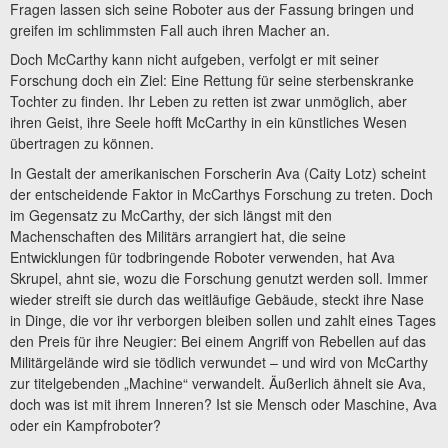
Fragen lassen sich seine Roboter aus der Fassung bringen und
greifen im schlimmsten Fall auch ihren Macher an.
Doch McCarthy kann nicht aufgeben, verfolgt er mit seiner
Forschung doch ein Ziel: Eine Rettung für seine sterbenskranke
Tochter zu finden. Ihr Leben zu retten ist zwar unmöglich, aber
ihren Geist, ihre Seele hofft McCarthy in ein künstliches Wesen
übertragen zu können.
In Gestalt der amerikanischen Forscherin Ava (Caity Lotz) scheint
der entscheidende Faktor in McCarthys Forschung zu treten. Doch
im Gegensatz zu McCarthy, der sich längst mit den
Machenschaften des Militärs arrangiert hat, die seine
Entwicklungen für todbringende Roboter verwenden, hat Ava
Skrupel, ahnt sie, wozu die Forschung genutzt werden soll. Immer
wieder streift sie durch das weitläufige Gebäude, steckt ihre Nase
in Dinge, die vor ihr verborgen bleiben sollen und zahlt eines Tages
den Preis für ihre Neugier: Bei einem Angriff von Rebellen auf das
Militärgelände wird sie tödlich verwundet – und wird von McCarthy
zur titelgebenden „Machine“ verwandelt. Äußerlich ähnelt sie Ava,
doch was ist mit ihrem Inneren? Ist sie Mensch oder Maschine, Ava
oder ein Kampfroboter?