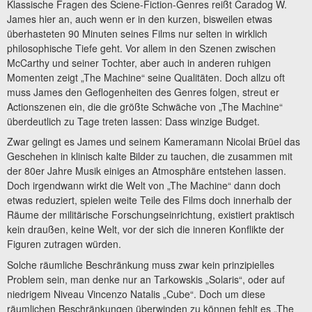
Klassische Fragen des Sciene-Fiction-Genres reißt Caradog W.
James hier an, auch wenn er in den kurzen, bisweilen etwas
überhasteten 90 Minuten seines Films nur selten in wirklich
philosophische Tiefe geht. Vor allem in den Szenen zwischen
McCarthy und seiner Tochter, aber auch in anderen ruhigen
Momenten zeigt „The Machine“ seine Qualitäten. Doch allzu oft
muss James den Geflogenheiten des Genres folgen, streut er
Actionszenen ein, die die größte Schwäche von „The Machine“
überdeutlich zu Tage treten lassen: Dass winzige Budget.
Zwar gelingt es James und seinem Kameramann Nicolai Brüel das
Geschehen in klinisch kalte Bilder zu tauchen, die zusammen mit
der 80er Jahre Musik einiges an Atmosphäre entstehen lassen.
Doch irgendwann wirkt die Welt von „The Machine“ dann doch
etwas reduziert, spielen weite Teile des Films doch innerhalb der
Räume der militärische Forschungseinrichtung, existiert praktisch
kein draußen, keine Welt, vor der sich die inneren Konflikte der
Figuren zutragen würden.
Solche räumliche Beschränkung muss zwar kein prinzipielles
Problem sein, man denke nur an Tarkowskis „Solaris“, oder auf
niedrigem Niveau Vincenzo Natalis „Cube“. Doch um diese
räumlichen Beschränkungen überwinden zu können fehlt es „The