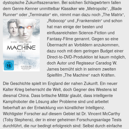
dystopische Zukunftsszenarien. Bei solchen Schlagwörtern fallen
dem Genre-Kenner unmittelbar Klassiker wie „Metropolis“, „Blade
Runner“ oder „Terminator“ ein, nimmt man dazu noch „The Matrix“,
„Robocop“ und
„Frankenstein“ und schon
hat man einige der besten und
einflussreichsten Science-Fiction und
Fantasy-Filme genannt. Gegen so eine
Übermacht an Vorbildern anzukommen,
dazu noch mit dem geringen Budget einer
Direct-to-DVD-Produktion ist kaum möglich,
doch Autor und Regisseur Caradog W.
James bemüht sich in seinem zweiten
Spielfilm „The Machine“ nach Kräften.
Die Geschichte spielt im England der nahen Zukunft. Ein neuer
Kalter Krieg beherrscht die Welt, doch Gegner des Westens ist
diesmal China. Dass britische Militär glaubt, dass intelligente
Kampfroboter die Lösung aller Probleme sind und arbeitet
fieberhaft an der Entwicklung von künstlicher Intelligenz.
Wichtigster Forscher auf diesem Gebiet ist Dr. Vincent McCarthy
(Toby Stephens), der in einer geheimen Forschungsanlage Tests
durchführt, die nur bedingt erfolgreich sind: Selbst durch einfache