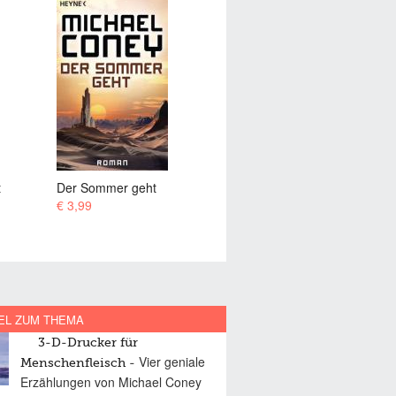
Die Cinderella-Maschine
Die Galaktische
Dampflokomotive
€ 0,99
€ 3,99
EL ZUM THEMA
3-D-Drucker für
Vier geniale
Menschenfleisch
Erzählungen von Michael Coney