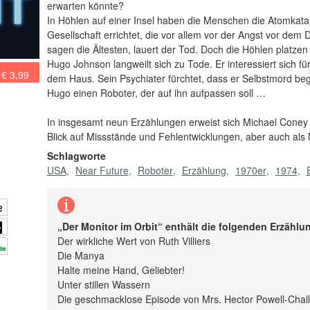
erwarten könnte?
In Höhlen auf einer Insel haben die Menschen die Atomkata
Gesellschaft errichtet, die vor allem vor der Angst vor de
sagen die Ältesten, lauert der Tod. Doch die Höhlen platzen
Hugo Johnson langweilt sich zu Tode. Er interessiert sich fü
€ 3,99
dem Haus. Sein Psychiater fürchtet, dass er Selbstmord b
Hugo einen Roboter, der auf ihn aufpassen soll …
In insgesamt neun Erzählungen erweist sich Michael Coney e
Blick auf Missstände und Fehlentwicklungen, aber auch als 
Schlagworte
USA
Near Future
Roboter
Erzählung
1970er
1974
„Der Monitor im Orbit“ enthält die folgenden Erzählu
Der wirkliche Wert von Ruth Villiers
Die Manya
Halte meine Hand, Geliebter!
Unter stillen Wassern
Die geschmacklose Episode von Mrs. Hector Powell-Chal