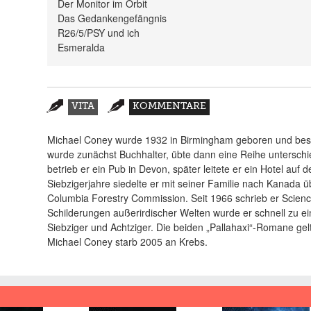
Der Monitor im Orbit
Das Gedankengefängnis
R26/5/PSY und ich
Esmeralda
Zusatzmaterial
VITA
KOMMENTARE
(AKTIVER
REITER)
Michael Coney wurde 1932 in Birmingham geboren und besu
wurde zunächst Buchhalter, übte dann eine Reihe unterschi
betrieb er ein Pub in Devon, später leitete er ein Hotel auf d
Siebzigerjahre siedelte er mit seiner Familie nach Kanada
Columbia Forestry Commission. Seit 1966 schrieb er Science
Schilderungen außerirdischer Welten wurde er schnell zu e
Siebziger und Achtziger. Die beiden „Pallahaxi“-Romane ge
Michael Coney starb 2005 an Krebs.