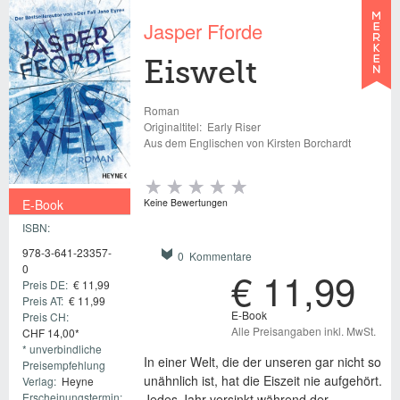
Jasper Fforde
Eiswelt
Roman
Originaltitel:
Early Riser
Aus dem Englischen von Kirsten Borchardt
E-Book
Keine Bewertungen
ISBN:
€ 11,99
978-3-641-23357-
0 Kommentare
0
€ 11,99
Preis DE:
€ 11,99
Preis AT:
€ 11,99
E-Book
Preis CH:
Alle Preisangaben inkl. MwSt.
CHF 14,00*
* unverbindliche
In einer Welt, die der unseren gar nicht so
Preisempfehlung
unähnlich ist, hat die Eiszeit nie aufgehört.
Verlag:
Heyne
Erscheinungstermin:
Jedes Jahr versinkt während der