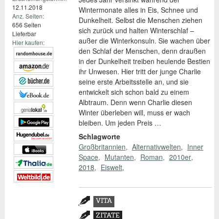
12.11.2018
Wintermonate alles in Eis, Schnee und
Anz. Seiten:
Dunkelheit. Selbst die Menschen ziehen
656 Seiten
sich zurück und halten Winterschlaf –
Lieferbar
außer die Winterkonsuln. Sie wachen über
Hier kaufen:
den Schlaf der Menschen, denn draußen
in der Dunkelheit treiben heulende Bestien
ihr Unwesen. Hier tritt der junge Charlie
seine erste Arbeitsstelle an, und sie
entwickelt sich schon bald zu einem
Albtraum. Denn wenn Charlie diesen
Winter überleben will, muss er wach
bleiben. Um jeden Preis …
Schlagworte
Großbritannien
Alternativwelten
Inner
Space
Mutanten
Roman
2010er
2018
Eiswelt
Zusatzmaterial
VITA
(AKTIVER
ZITATE