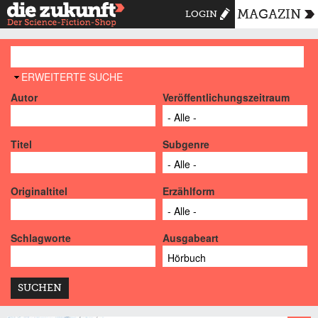
MAGAZIN
LOGIN
AUSBLENDEN
ERWEITERTE SUCHE
Autor
Veröffentlichungszeitraum
Titel
Subgenre
Originaltitel
Erzählform
Schlagworte
Ausgabeart