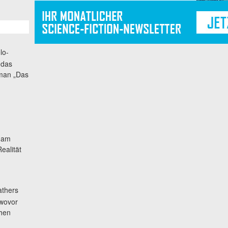
lo-
 das
oman „Das
t am
ealität
thers
 wovor
chen