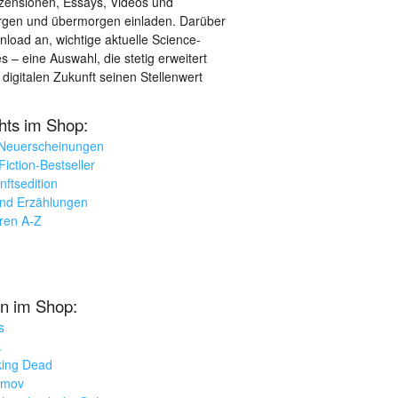
ezensionen, Essays, Videos und
orgen und übermorgen einladen. Darüber
load an, wichtige aktuelle Science-
– eine Auswahl, die stetig erweitert
 digitalen Zukunft seinen Stellenwert
ghts im Shop:
 Neuerscheinungen
iction-Bestseller
nftsedition
und Erzählungen
oren A-Z
n im Shop:
s
k
king Dead
imov