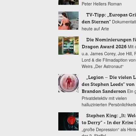
Peter Hellers Roman
TV-Tipp: „Europas Gri
Dokumentat
den Sternen“
heute auf Arte
Die Nominierungen f
Mit 
Dragon Award 2026
u.a. James Corey, Joe Hill, 
Lord & die Filmadaption vo
Weirs „Der Astronaut“
„Legion – Die vielen 
des Stephen Leeds“ von
Ein 
Brandon Sanderson
Privatdetektiv mit vielen
halluzinierten Persönlichkei
Stephen King: „It: We
to Derry“ - In der Krise
„große Depression“ als Hint
der 2. Staffel