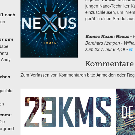
jungen Nano-Techniker Ka
einzuschleusen, um ihrem
ff nach
gerät in einen Strudel au
ion
• 
Ramez Naam: Nexus
ür den
Bernhard Kempen • Wilhe
dabei
zum 23.7. nur € 4,49 •
im
Petra
n Andy
Kommentare
Zum Verfassen von Kommentaren bitte
Anmelden oder Regis
Leben
genialer
ten
lcome
Die
ergrund