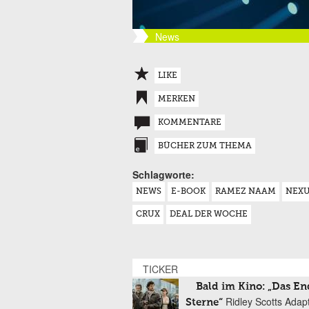
News
LIKE
MERKEN
KOMMENTARE
BÜCHER ZUM THEMA
Schlagworte:
NEWS
E-BOOK
RAMEZ NAAM
NEX
CRUX
DEAL DER WOCHE
TICKER
Bald im Kino: „Das En
Ridley Scotts Adap
Sterne“