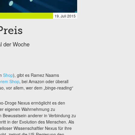
19. Juli 2015
reis
al der Woche
im
Shop
), gibt es Ramez Naams
erem Shop
, bei Amazon oder überall
lso, vor allem, wer dem „binge-reading“
no-Droge Nexus ermöglicht es den
der eigenen Wahrnehmung zu
m Bewusstsein anderer in Verbindung zu
hritt in der Evolution des Menschen. Als
lloser Wissenschaftler Nexus für ihre
cht, zwingt die US-Regierung den