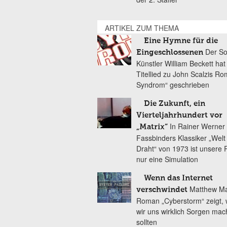
ARTIKEL ZUM THEMA
Eine Hymne für die
Der So
Eingeschlossenen
Künstler William Beckett hat
Titellied zu John Scalzis R
Syndrom“ geschrieben
Die Zukunft, ein
Vierteljahrhundert vor
In Rainer Werner
„Matrix“
Fassbinders Klassiker „Wel
Draht“ von 1973 ist unsere R
nur eine Simulation
Wenn das Internet
Matthew Ma
verschwindet
Roman „Cyberstorm“ zeigt,
wir uns wirklich Sorgen ma
sollten