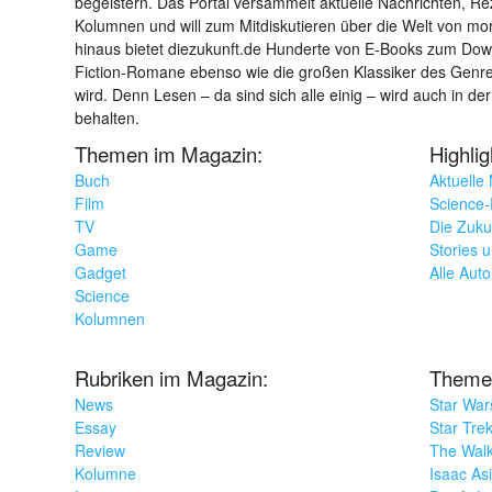
begeistern. Das Portal versammelt aktuelle Nachrichten, R
Kolumnen und will zum Mitdiskutieren über die Welt von m
hinaus bietet diezukunft.de Hunderte von E-Books zum Down
Fiction-Romane ebenso wie die großen Klassiker des Genres 
wird. Denn Lesen – da sind sich alle einig – wird auch in der
behalten.
Themen im Magazin:
Highli
Buch
Aktuelle
Film
Science-F
TV
Die Zuku
Game
Stories 
Gadget
Alle Aut
Science
Kolumnen
Rubriken im Magazin:
Theme
News
Star War
Essay
Star Tre
Review
The Wal
Kolumne
Isaac As