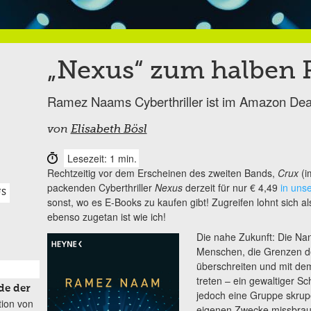
„Nexus“ zum halben P
Ramez Naams Cyberthriller ist im Amazon De
von
Elisabeth Bösl
Lesezeit: 1 min.
Rechtzeitig vor dem Erscheinen des zweiten Bands,
Crux
(
packenden Cyberthriller
Nexus
derzeit für nur € 4,49
in uns
US
sonst, wo es E-Books zu kaufen gibt! Zugreifen lohnt sich a
ebenso zugetan ist wie ich!
Die nahe Zukunft: Die Na
Menschen, die Grenzen 
überschreiten und mit de
treten – ein gewaltiger Sc
de der
jedoch eine Gruppe skrupe
tion von
eigenen Zwecke missbrau