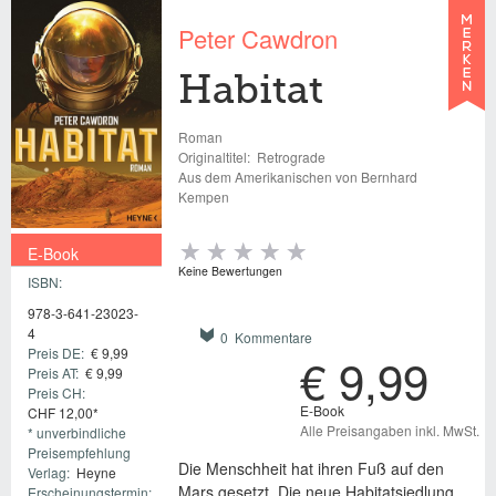
Peter Cawdron
Habitat
Roman
Originaltitel:
Retrograde
Aus dem Amerikanischen von Bernhard
Kempen
E-Book
Keine Bewertungen
ISBN:
€ 9,99
978-3-641-23023-
4
0 Kommentare
Preis DE:
€ 9,99
€ 9,99
Preis AT:
€ 9,99
Preis CH:
E-Book
CHF 12,00*
Alle Preisangaben inkl. MwSt.
* unverbindliche
Preisempfehlung
Die Menschheit hat ihren Fuß auf den
Verlag:
Heyne
Mars gesetzt. Die neue Habitatsiedlung
Erscheinungstermin: