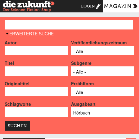
MAGAZIN
LOGIN
AUSBLENDEN
ERWEITERTE SUCHE
Autor
Veröffentlichungszeitraum
Titel
Subgenre
Originaltitel
Erzählform
Schlagworte
Ausgabeart