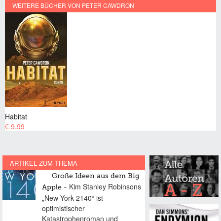
WEITERE BÜCHER VON PETER CAWDRON
Habitat
€ 9,99
ARTIKEL ZUM THEMA
Große Ideen aus dem Big
Kim Stanley Robinsons
Apple
„New York 2140“ ist
optimistischer
Katastrophenroman und