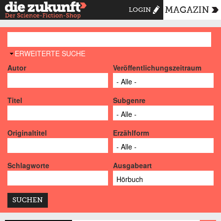
MAGAZIN
LOGIN
AUSBLENDEN
ERWEITERTE SUCHE
Autor
Veröffentlichungszeitraum
Titel
Subgenre
Originaltitel
Erzählform
Schlagworte
Ausgabeart