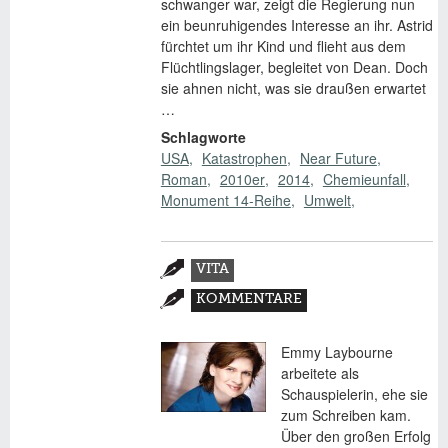
schwanger war, zeigt die Regierung nun
ein beunruhigendes Interesse an ihr. Astrid
fürchtet um ihr Kind und flieht aus dem
Flüchtlingslager, begleitet von Dean. Doch
sie ahnen nicht, was sie draußen erwartet
…
Schlagworte
USA
Katastrophen
Near Future
Roman
2010er
2014
Chemieunfall
Monument 14-Reihe
Umwelt
Zusatzmaterial
VITA
(AKTIVER
KOMMENTARE
REITER)
Emmy Laybourne
arbeitete als
Schauspielerin, ehe sie
zum Schreiben kam.
Über den großen Erfolg