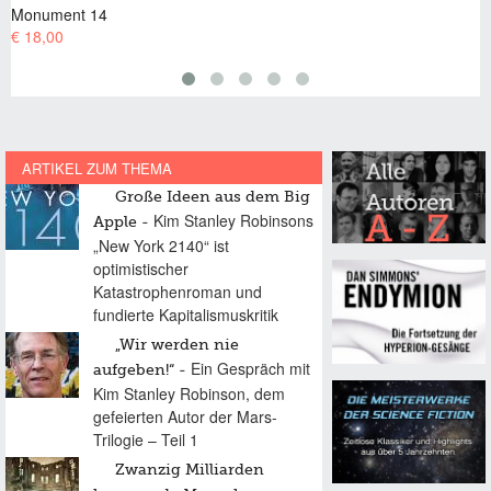
nt 14
Monument 
€ 8,99
ARTIKEL ZUM THEMA
Große Ideen aus dem Big
Kim Stanley Robinsons
Apple
„New York 2140“ ist
optimistischer
Katastrophenroman und
fundierte Kapitalismuskritik
„Wir werden nie
Ein Gespräch mit
aufgeben!“
Kim Stanley Robinson, dem
gefeierten Autor der Mars-
Trilogie – Teil 1
Zwanzig Milliarden