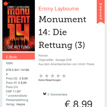
Emmy Laybourne
Monument
14: Die
Rettung (3)
Roman
E-Book
Originaltitel:
Savage Drift
ISBN:
€ 8,99
Aus dem Amerikanischen von Ulrich Thiele
978-3-641-14168-
4
Preis DE:
€ 8,99
Keine Bewertungen
Preis AT:
€ 8,99
Preis CH:
CHF 11,00*
0 Kommentare
* unverbindliche
€ 8,99
Preisempfehlung
Verlag:
Heyne