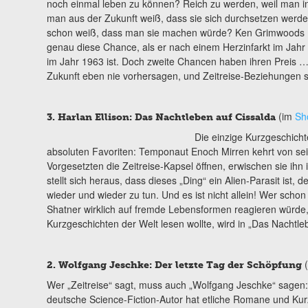
noch einmal leben zu können? Reich zu werden, weil man i
man aus der Zukunft weiß, dass sie sich durchsetzen werd
schon weiß, dass man sie machen würde? Ken Grimwoods P
genau diese Chance, als er nach einem Herzinfarkt im Jahr 
im Jahr 1963 ist. Doch zweite Chancen haben ihren Preis … 
Zukunft eben nie vorhersagen, und Zeitreise-Beziehungen sin
(im
Sh
3. Harlan Ellison: Das Nachtleben auf Cissalda
Die einzige Kurzgeschicht
absoluten Favoriten: Temponaut Enoch Mirren kehrt von sein
Vorgesetzten die Zeitreise-Kapsel öffnen, erwischen sie ihn 
stellt sich heraus, dass dieses „Ding“ ein Alien-Parasit ist, d
wieder und wieder zu tun. Und es ist nicht allein! Wer schon
Shatner wirklich auf fremde Lebensformen reagieren würde,
Kurzgeschichten der Welt lesen wollte, wird in „Das Nachtle
2. Wolfgang Jeschke: Der letzte Tag der Schöpfung
Wer „Zeitreise“ sagt, muss auch „Wolfgang Jeschke“ sagen:
deutsche Science-Fiction-Autor hat etliche Romane und K