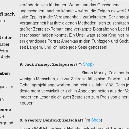
veränderte sich für immer. Wenn man das Geschehene
ungeschehen machen könnte – wären die Folgen es wert? St
ff nach
Jake Epping in die Vergangenheit zurückreisen. Der engagie
ion
Vergangenheit hat ihre eigenen Methoden, sich zu schütz
großer Zeitreise-Roman eine verkappte Biografie von Lee H
erschossen haben könnte. Ein Urteil wagt selbst King hier ni
ür den
ein grandioses Porträt Amerikas in den Fünfziger- und Sechz
dabei
seit Langem, und ich habe jede Seite genossen!
Petra
n Andy
(im
Shop
)
9. Jack Finney: Zeitspuren
Simon Morley, Zeichner in
Leben
wenigen Menschen, die zur Zeitreise fähig sind. Er wird im J
Geheimprojekt angeworben und reist ins Jahr 1882. Doch je
genialer
desto mehr verwickelt er sich in Angelegenheiten aus der V
modernen Leser gleich zwei Zeitreisen zum Preis von einer
ten
1880er!
lcome
Die
(im
Shop
)
8. Gregory Benford: Zeitschaft
ergrund
Unsere Welt ist am Ende, Naturkatastrophen und
Terrorism