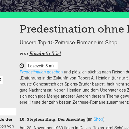
Predestination ohne 
Unsere Top-10 Zeitreise-Romane im Shop
von
Elisabeth Bösl
Lesezeit: 5 min.
Predestination
gesehen
und plötzlich süchtig nach Reisen d
„Entführung in die Zukunft“ von Robert A. Heinlein (für nur 
K
neuste Geniestreich der Spierig-Brüder basiert, hielt nicht s
gute Nachricht ist: Neben Heinlein und dem Übervater des 
sich noch jede Menge anderer Autoren diesem Thema gewidm
eine Hitliste der zehn besten Zeitreise-Romane zusammenzu
(im
Shop
)
10. Stephen King: Der Anschlag
de der
tion von
Am 22. November 1963 fielen in Dallas, Texas, drei Schüss