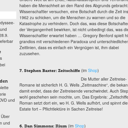
haben die Menschheit an den Rand des Abgrunds gebracht
Wissenschaftler versuchen, eine Botschaft durch die Zeit in
1962 zu schicken, um die Menschen zu warnen und so die
Odyssee-
Katastrophe zu verhindern. Doch das, was diese Botschafte
 und
der Vergangenheit bewirken, ist nicht unbedingt das, was di
28.9.
Wissenschaftler erwartet haben … Gregory Benford spielt hi
ieferbar
grandios mit verschiedenen Paradoxa und unterschiedliche
Zeitlinien, dass es einfach ein Vergnügen ist, ihm dabei
e
zuzusehen.
s
bei
(im
Shop
)
7. Stephen Baxter: Zeitschiffe
Die Mutter aller Zeitreise-
 den
Romane ist sicherlich H. G. Wells „Zeitmaschine“, die bekann
lette
damit endet, dass der Zeitreisende verschwindet. Auch Step
erie
wohl geschehen sein mochte, um. Das Ergebnis: „Zeitschiff
 DVD und
Roman setzt dort ein, wo H. G. Wells aufhört, und spinnt d
Estate fort – Pflichtlektüre in Sachen Zeitreise!
Über
on und
(im
Shop
)
6. Dan Simmons: Ilium