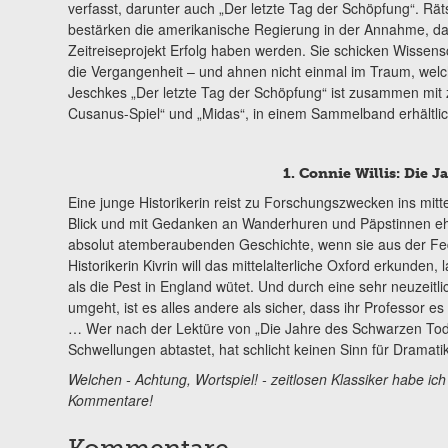
verfasst, darunter auch „Der letzte Tag der Schöpfung“. Rä
bestärken die amerikanische Regierung in der Annahme, da
Zeitreiseprojekt Erfolg haben werden. Sie schicken Wissensc
die Vergangenheit – und ahnen nicht einmal im Traum, we
Jeschkes „Der letzte Tag der Schöpfung“ ist zusammen mit
Cusanus-Spiel“ und „Midas“, in einem Sammelband erhältlic
1. Connie Willis: Die 
Eine junge Historikerin reist zu Forschungszwecken ins mitte
Blick und mit Gedanken an Wanderhuren und Päpstinnen ehe
absolut atemberaubenden Geschichte, wenn sie aus der Fed
Historikerin Kivrin will das mittelalterliche Oxford erkunden,
als die Pest in England wütet. Und durch eine sehr neuzeitli
umgeht, ist es alles andere als sicher, dass ihr Professor e
… Wer nach der Lektüre von „Die Jahre des Schwarzen Tod
Schwellungen abtastet, hat schlicht keinen Sinn für Dramatik
Welchen - Achtung, Wortspiel! - zeitlosen Klassiker habe ic
Kommentare!