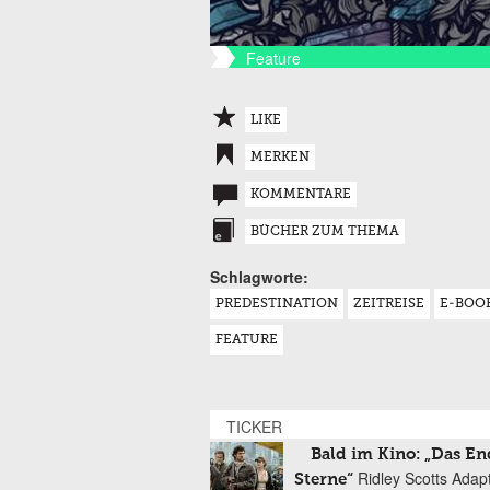
Feature
LIKE
MERKEN
KOMMENTARE
BÜCHER ZUM THEMA
Schlagworte:
PREDESTINATION
ZEITREISE
E-BOO
FEATURE
TICKER
Bald im Kino: „Das En
Ridley Scotts Adap
Sterne“