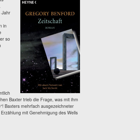
.
s Jahr
n in
e
er so
n
tlich
hen Baxter trieb die Frage, was mit ihm
e“! Baxters mehrfach ausgezeichneter
ie Erzählung mit Genehmigung des Wells