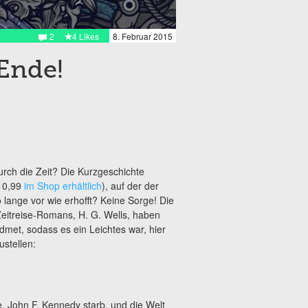
2
4 Likes
8. Februar 2015
Ende!
urch die Zeit? Die Kurzgeschichte
€ 0,99
im Shop erhältlich
), auf der der
o lange vor wie erhofft? Keine Sorge! Die
Zeitreise-Romans, H. G. Wells, haben
et, sodass es ein Leichtes war, hier
stellen:
e. John F. Kennedy starb, und die
Welt