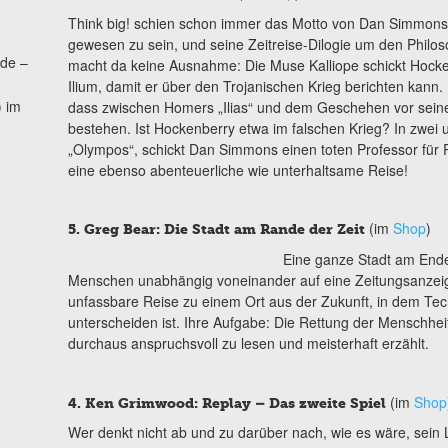
Think big! schien schon immer das Motto von Dan
Simmons
gewesen zu sein, und seine Zeitreise-Dilogie um den Phil
nde –
macht da keine Ausnahme: Die Muse Kalliope schickt Hocke
Ilium, damit er über den Trojanischen Krieg berichten kann. 
) im
dass zwischen Homers „Ilias“ und dem Geschehen vor seine
bestehen. Ist Hockenberry etwa im falschen Krieg? In zwei
„Olympos“, schickt Dan Simmons einen toten Professor für P
eine ebenso abenteuerliche wie unterhaltsame Reise!
(im
Shop
)
5. Greg Bear: Die Stadt am Rande der Zeit
Eine ganze Stadt am Ende 
Menschen unabhängig voneinander auf eine Zeitungsanzeige
unfassbare Reise zu einem Ort aus der Zukunft, in dem Tec
unterscheiden ist. Ihre Aufgabe: Die Rettung der Menschheit
durchaus anspruchsvoll zu lesen und meisterhaft erzählt.
(im
Shop
4. Ken Grimwood: Replay – Das zweite Spiel
Wer denkt nicht ab und zu darüber nach, wie es wäre,
sein