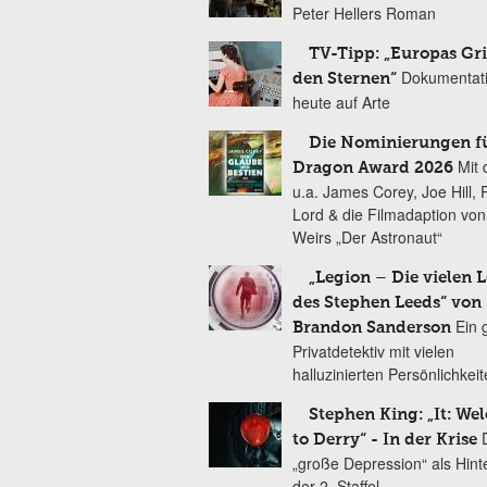
Peter Hellers Roman
TV-Tipp: „Europas Gri
Dokumentat
den Sternen“
heute auf Arte
Die Nominierungen f
Mit 
Dragon Award 2026
u.a. James Corey, Joe Hill, 
Lord & die Filmadaption vo
Weirs „Der Astronaut“
„Legion – Die vielen 
des Stephen Leeds“ von
Ein 
Brandon Sanderson
Privatdetektiv mit vielen
halluzinierten Persönlichkei
Stephen King: „It: We
to Derry“ - In der Krise
„große Depression“ als Hint
der 2. Staffel