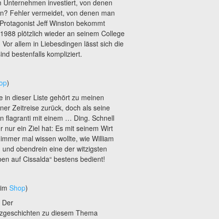
n Unternehmen investiert, von denen
en? Fehler vermeidet, von denen man
rotagonist Jeff Winston bekommt
1988 plötzlich wieder an seinem College
Vor allem in Liebesdingen lässt sich die
d bestenfalls kompliziert.
op
)
e in dieser Liste gehört zu meinen
er Zeitreise zurück, doch als seine
in flagranti mit einem … Ding. Schnell
er nur ein Ziel hat: Es mit seinem Wirt
 immer mal wissen wollte, wie William
 und obendrein eine der witzigsten
ben auf Cissalda“ bestens bedient!
(im
Shop
)
 Der
urzgeschichten zu diesem Thema