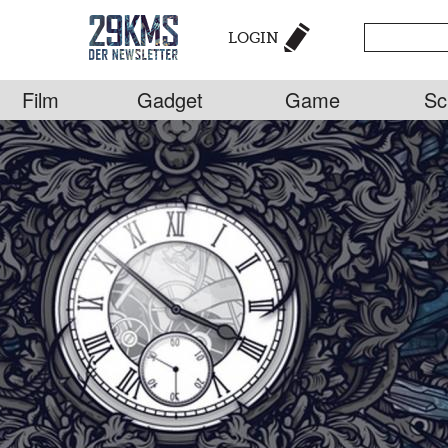
LOGIN
Film
Gadget
Game
Sc