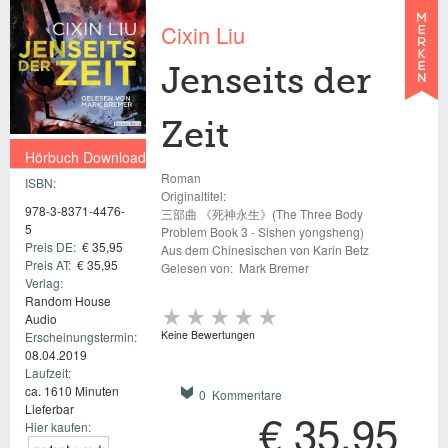
Cixin Liu
Jenseits der
Zeit
Hörbuch Download
Roman
ISBN:
€ 35,95
Originaltitel:
978-3-8371-4476-
三部曲 《死神永生》(The Three Body
5
Problem Book 3 - Sishen yongsheng)
Preis DE:
€ 35,95
Aus dem Chinesischen von Karin Betz
Preis AT:
€ 35,95
Gelesen von:
Mark Bremer
Verlag:
Random House
Audio
Keine Bewertungen
Erscheinungstermin:
08.04.2019
Laufzeit:
ca. 1610 Minuten
0 Kommentare
Lieferbar
€ 35,95
Hier kaufen: