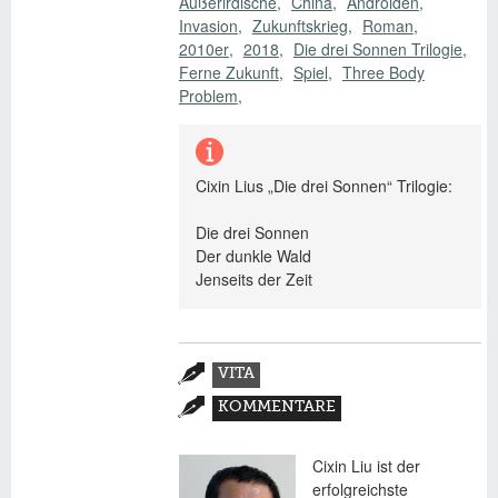
Außerirdische
China
Androiden
€ 13,95
Invasion
Zukunftskrieg
Roman
2010er
2018
Die drei Sonnen Trilogie
Ferne Zukunft
Spiel
Three Body
Problem
Cixin Lius „Die drei Sonnen“ Trilogie:
Die drei Sonnen
Der dunkle Wald
Jenseits der Zeit
Zusatzmaterial
VITA
(AKTIVER
KOMMENTARE
REITER)
Cixin Liu ist der
erfolgreichste