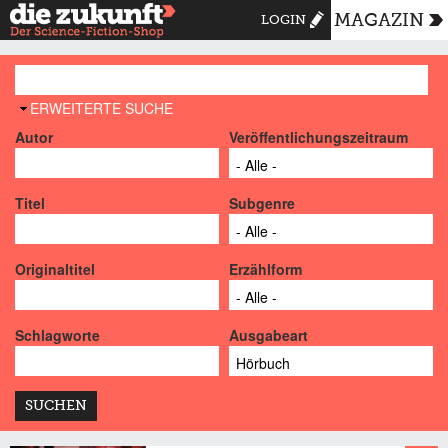
MAGAZIN
LOGIN
AUSBLENDEN
ERWEITERTE SUCHE
Autor
Veröffentlichungszeitraum
Titel
Subgenre
Originaltitel
Erzählform
Schlagworte
Ausgabeart