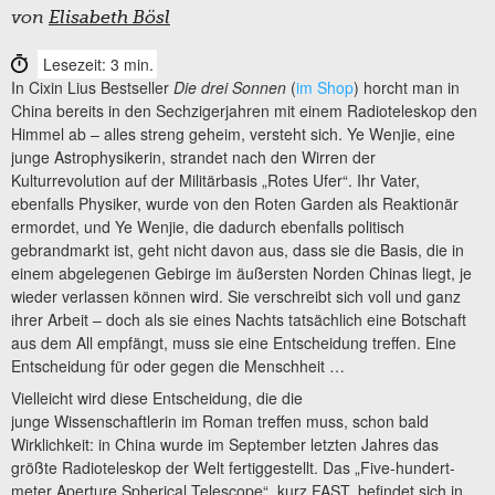
von
Elisabeth Bösl
Lesezeit: 3 min.
In Cixin Lius Bestseller
Die drei Sonnen
(
im Shop
) horcht man in
China bereits in den Sechzigerjahren mit einem Radioteleskop den
Himmel ab – alles streng geheim, versteht sich. Ye Wenjie, eine
junge Astrophysikerin, strandet nach den Wirren der
Kulturrevolution auf der Militärbasis „Rotes Ufer“. Ihr Vater,
ebenfalls Physiker, wurde von den Roten Garden als Reaktionär
ermordet, und Ye Wenjie, die dadurch ebenfalls politisch
gebrandmarkt ist, geht nicht davon aus, dass sie die Basis, die in
einem abgelegenen Gebirge im äußersten Norden Chinas liegt, je
wieder verlassen können wird. Sie verschreibt sich voll und ganz
ihrer Arbeit – doch als sie eines Nachts tatsächlich eine Botschaft
aus dem All empfängt, muss sie eine Entscheidung treffen. Eine
Entscheidung für oder gegen die Menschheit …
Vielleicht wird diese Entscheidung, die die
junge Wissenschaftlerin im Roman treffen muss, schon bald
Wirklichkeit: in China wurde im September letzten Jahres das
größte Radioteleskop der Welt fertiggestellt. Das „Five-hundert-
meter Aperture Spherical Telescope“, kurz FAST, befindet sich in