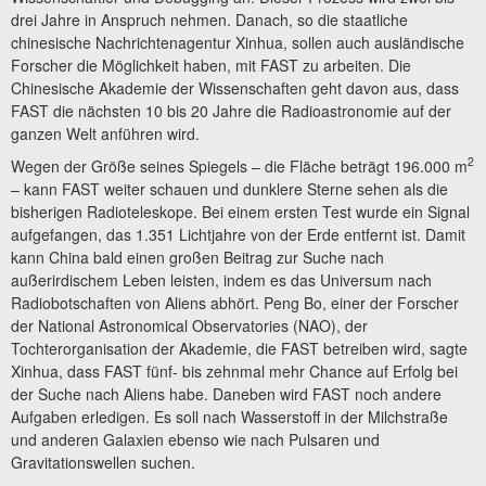
drei Jahre in Anspruch nehmen. Danach, so die staatliche
chinesische Nachrichtenagentur Xinhua, sollen auch ausländische
Forscher die Möglichkeit haben, mit FAST zu arbeiten. Die
Chinesische Akademie der Wissenschaften geht davon aus, dass
FAST die nächsten 10 bis 20 Jahre die Radioastronomie auf der
ganzen Welt anführen wird.
2
Wegen der Größe seines Spiegels – die Fläche beträgt 196.000 m
– kann FAST weiter schauen und dunklere Sterne sehen als die
bisherigen Radioteleskope. Bei einem ersten Test wurde ein Signal
aufgefangen, das 1.351 Lichtjahre von der Erde entfernt ist. Damit
kann China bald einen großen Beitrag zur Suche nach
außerirdischem Leben leisten, indem es das Universum nach
Radiobotschaften von Aliens abhört. Peng Bo, einer der Forscher
der National Astronomical Observatories (NAO), der
Tochterorganisation der Akademie, die FAST betreiben wird, sagte
Xinhua, dass FAST fünf- bis zehnmal mehr Chance auf Erfolg bei
der Suche nach Aliens habe. Daneben wird FAST noch andere
Aufgaben erledigen. Es soll nach Wasserstoff in der Milchstraße
und anderen Galaxien ebenso wie nach Pulsaren und
Gravitationswellen suchen.