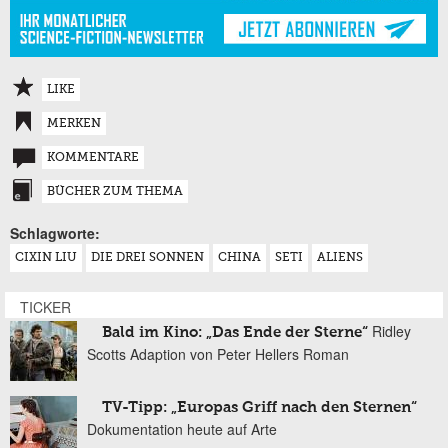
LIKE
MERKEN
KOMMENTARE
BÜCHER ZUM THEMA
Schlagworte:
CIXIN LIU
DIE DREI SONNEN
CHINA
SETI
ALIENS
TICKER
Ridley
Bald im Kino: „Das Ende der Sterne“
Scotts Adaption von Peter Hellers Roman
TV-Tipp: „Europas Griff nach den Sternen“
Dokumentation heute auf Arte