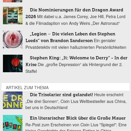
Die Nominierungen für den Dragon Award
Mit dabei u.a. James Corey, Joe Hill, Petra Lord
2026
& die Filmadaption von Andy Weirs „Der Astronaut“
„Legion – Die vielen Leben des Stephen
Ein genialer
Leeds“ von Brandon Sanderson
Privatdetektiv mit vielen halluzinierten Persönlichkeiten
Stephen King: „It: Welcome to Derry“ - In der
Die „große Depression“ als Hintergrund der 2.
Krise
Staffel
ARTIKEL ZUM THEMA
Heute erscheint
Die Trisolarier sind gelandet!
„Die drei Sonnen“, Cixin Lius Weltbestseller aus China,
bei uns in Deutschland
Ein literarischer Blick über die Große Mauer
Re-Post zum Erscheinen von Cixin Lius "Spiegel": Eine
kleine Geschichte der Science-Fiction in China