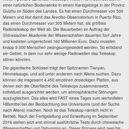
einer natürlichen Bodensenke in einem Karstgebirge in der Provinz
Guizhu im Süden des Landes. Es hat einen Durchmesser von 500
Metern und löst damit das Arecibo-Observatorium in Puerto Rico,
das einen Durchmesser von 305 Metern hat, als größtes
Radioteleskop der Welt ab. Die Bauarbeiten im Auftrag der
Chinesischen Akademie der Wissenschaften dauerten fünf Jahre
und kosteten umgerechnet 160 Millionen Euro. Dazu mussten
knapp 9.000 Menschen zwangsumgesiedelt werden. So entstand
ein Gebiet, in dem nur sehr wenige Radiowellen das Teleskop
stören könnten.
Die gigantische Schüssel trägt den Spitznamen Tianyan,
Himmelsauge, und soll unter anderem nach Aliens suchen. Dazu
können die insgesamt 4.450 einzelnen dreieckigen Platten, aus
denen sich die Oberfläche des Teleskops zusammensetzt,
individuell ausgerichtet werden, um atmosphärische Störungen
auszugleichen. Das alles wird FAST eines Tages zum wertvollsten
Hilfsmittel bei der Beobachtung des Universums (und der Suche
nach Aliens) machen. Noch ist das Teleskop nämlich nicht in
Betrieb. Nach der Fertigstellung und Einweihung im September
2016 stehen jetzt erst einmal ausführliche Tests durch chinesische
Wissenschaftler und Debugging an. Dieser Prozess wird zwei bis