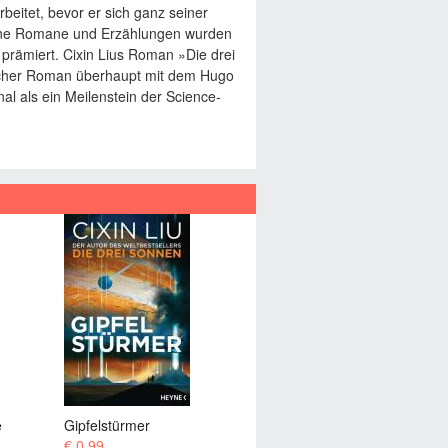
rbeitet, bevor er sich ganz seiner
Seine Romane und Erzählungen wurden
 prämiert. Cixin Lius Roman »Die drei
scher Roman überhaupt mit dem Hugo
al als ein Meilenstein der Science-
Kugelblitz
Jenseits der Zeit
€ 11,99
€ 13,99