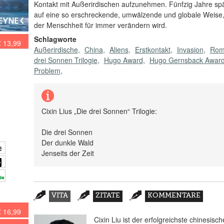
Kontakt mit Außerirdischen aufzunehmen. Fünfzig Jahre späte
auf eine so erschreckende, umwälzende und globale Weise, 
der Menschheit für immer verändern wird.
Schlagworte
€ 13,99
Außerirdische
China
Aliens
Erstkontakt
Invasion
Rom
drei Sonnen Trilogie
Hugo Award
Hugo Gernsback Awar
Problem
Cixin Lius „Die drei Sonnen“ Trilogie:
Die drei Sonnen
Der dunkle Wald
Jenseits der Zeit
Zusatzmaterial
VITA
ZITATE
KOMMENTARE
(AKTIVER
€ 16,99
REITER)
Cixin Liu ist der erfolgreichste chinesisc