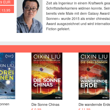
99 EUR
Zeit als Ingenieur in einem Kraftwerk gea
Schriftstellerkarriere widmen konnte. 
€ 13,95
bereits viele Male mit dem Galaxy Award
Sonnen« wurde 2015 als erster chinesi
Award ausgezeichnet und wird internation
Fiction gefeiert.
e Chinas
Die wandernde Erde
Gipfelstürmer
€ 11,99
€ 0,99