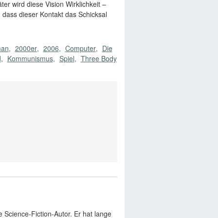
r wird diese Vision Wirklichkeit –
dass dieser Kontakt das Schicksal
an
2000er
2006
Computer
Die
d
Kommunismus
Spiel
Three Body
he Science-Fiction-Autor. Er hat lange