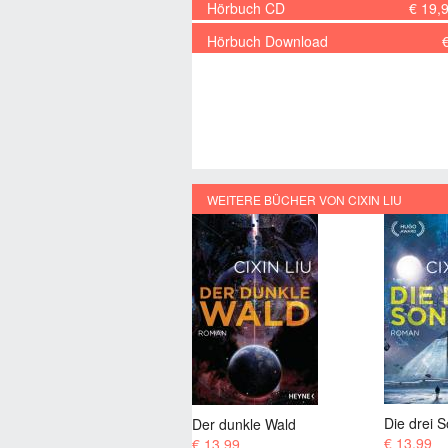
Hörbuch CD
€ 19,
Hörbuch Download
WEITERE BÜCHER VON CIXIN LIU
Die drei Sonnen
Der dunkle Wald
Die Sonn
€ 13,99
€ 13,99
€ 0,99