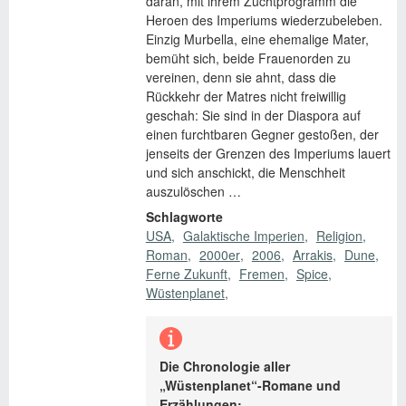
daran, mit ihrem Zuchtprogramm die
Heroen des Imperiums wiederzubeleben.
Einzig Murbella, eine ehemalige Mater,
bemüht sich, beide Frauenorden zu
vereinen, denn sie ahnt, dass die
Rückkehr der Matres nicht freiwillig
geschah: Sie sind in der Diaspora auf
einen furchtbaren Gegner gestoßen, der
jenseits der Grenzen des Imperiums lauert
und sich anschickt, die Menschheit
auszulöschen …
Schlagworte
USA
Galaktische Imperien
Religion
Roman
2000er
2006
Arrakis
Dune
Ferne Zukunft
Fremen
Spice
Wüstenplanet
Die Chronologie aller
„Wüstenplanet“-Romane und
Erzählungen: