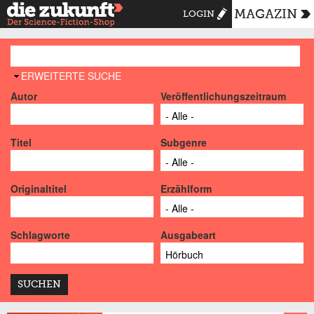
MAGAZIN
LOGIN
AUSBLENDEN
ERWEITERTE SUCHE
Autor
Veröffentlichungszeitraum
Titel
Subgenre
Originaltitel
Erzählform
Schlagworte
Ausgabeart