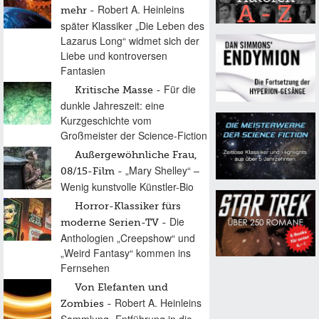
Robert A. Heinleins
mehr
später Klassiker „Die Leben des
Lazarus Long“ widmet sich der
Liebe und kontroversen
Fantasien
Für die
Kritische Masse
dunkle Jahreszeit: eine
Kurzgeschichte vom
Großmeister der Science-Fiction
Außergewöhnliche Frau,
„Mary Shelley“ –
08/15-Film
Wenig kunstvolle Künstler-Bio
Horror-Klassiker fürs
Die
moderne Serien-TV
Anthologien „Creepshow“ und
„Weird Fantasy“ kommen ins
Fernsehen
Von Elefanten und
Robert A. Heinleins
Zombies
Sammlung „Entführung in die