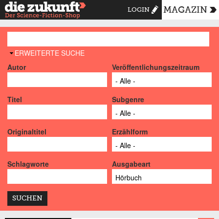
MAGAZIN
LOGIN
AUSBLENDEN
ERWEITERTE SUCHE
Autor
Veröffentlichungszeitraum
Titel
Subgenre
Originaltitel
Erzählform
Schlagworte
Ausgabeart