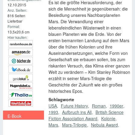
Es ist die größte Herausforderung, der
12.10.2015
sich die Menschheit je gegenübersah: die
Anz. Seiten:
Besiedlung unseres Nachbarplaneten
816 Seiten
Lieferbar
Mars. Die Verwandlung einer
Format:
lebensfeindlichen Wüstenwelt in einen
13,5x20,6 cm
blauen Planeten wie die Erde. Von der
Hier kaufen:
ersten bemannten Landung auf dem Mars
über die frühen Kolonien und ihre
Auseinandersetzungen, welche Form von
Gesellschaft sie erbauen sollen, bis zum
riskanten Versuch, das Klima einer ganzen
Welt zu verändern – Kim Stanley Robinson
erzählt in seiner Mars-Trilogie die
Geschichte der Zukunft wie ein großes
historisches Epos.
Schlagworte
USA
Future History
Roman
1990er
1993
Aufbruch ins All
British Science
E-Book
Fiction Association Award
Kolonie
Mars
Mars-Trilogie
Nebula Award
€ 12,99