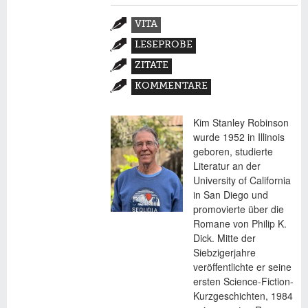
Zusatzmaterial
VITA
(AKTIVER
LESEPROBE
REITER)
ZITATE
KOMMENTARE
Kim Stanley Robinson
wurde 1952 in Illinois
geboren, studierte
Literatur an der
University of California
in San Diego und
promovierte über die
Romane von Philip K.
Dick. Mitte der
Siebzigerjahre
veröffentlichte er seine
ersten Science-Fiction-
Kurzgeschichten, 1984