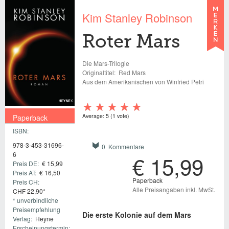
Kim Stanley Robinson
Roter Mars
Die Mars-Trilogie
Originaltitel:
Red Mars
Aus dem Amerikanischen von Winfried Petri
Average:
5
(
1
vote)
Paperback
ISBN:
€ 15,99
978-3-453-31696-
0 Kommentare
6
€ 15,99
Preis DE:
€ 15,99
Preis AT:
€ 16,50
Paperback
Preis CH:
Alle Preisangaben inkl. MwSt.
CHF 22,90*
* unverbindliche
Preisempfehlung
Die erste Kolonie auf dem Mars
Verlag:
Heyne
Erscheinungstermin: