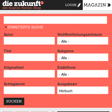
MAGAZIN
LOGIN
AUSBLENDEN
ERWEITERTE SUCHE
Autor
Veröffentlichungszeitraum
Titel
Subgenre
Originaltitel
Erzählform
Schlagworte
Ausgabeart