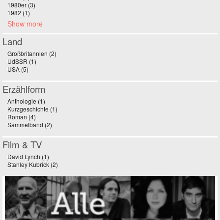
1980er (3)
Apply 1980er filter
1982 (1)
Apply 1982 filter
Show more
Land
Großbritannien (2)
Apply Großbritannien filter
UdSSR (1)
Apply UdSSR filter
USA (5)
Apply USA filter
Erzählform
Anthologie (1)
Apply Anthologie filter
Kurzgeschichte (1)
Apply Kurzgeschichte filter
Roman (4)
Apply Roman filter
Sammelband (2)
Apply Sammelband filter
Film & TV
David Lynch (1)
Apply David Lynch filter
Stanley Kubrick (2)
Apply Stanley Kubrick filter