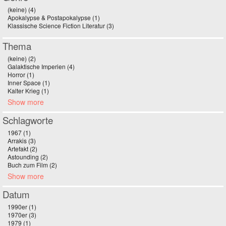
(keine) (4)
Apply (keine) filter
Apokalypse & Postapokalypse (1)
Apply Apokalypse & Postapokalypse filter
Klassische Science Fiction Literatur (3)
Apply Klassische Science Fiction
Literatur filter
Thema
(keine) (2)
Apply (keine) filter
Galaktische Imperien (4)
Apply Galaktische Imperien filter
Horror (1)
Apply Horror filter
Inner Space (1)
Apply Inner Space filter
Kalter Krieg (1)
Apply Kalter Krieg filter
Show more
Schlagworte
1967 (1)
Apply 1967 filter
Arrakis (3)
Apply Arrakis filter
Artefakt (2)
Apply Artefakt filter
Astounding (2)
Apply Astounding filter
Buch zum Film (2)
Apply Buch zum Film filter
Show more
Datum
1990er (1)
Apply 1990er filter
1970er (3)
Apply 1970er filter
1979 (1)
Apply 1979 filter