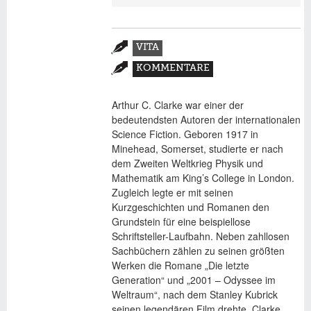
Zusatzmaterial
VITA
(AKTIVER
KOMMENTARE
REITER)
Arthur C. Clarke war einer der
bedeutendsten Autoren der internationalen
Science Fiction. Geboren 1917 in
Minehead, Somerset, studierte er nach
dem Zweiten Weltkrieg Physik und
Mathematik am King’s College in London.
Zugleich legte er mit seinen
Kurzgeschichten und Romanen den
Grundstein für eine beispiellose
Schriftsteller-Laufbahn. Neben zahllosen
Sachbüchern zählen zu seinen größten
Werken die Romane „Die letzte
Generation“ und „2001 – Odyssee im
Weltraum“, nach dem Stanley Kubrick
seinen legendären Film drehte. Clarke