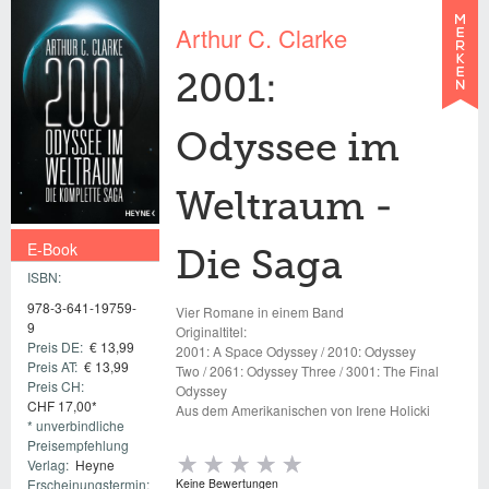
Arthur C. Clarke
2001:
Odyssee im
Weltraum -
E-Book
Die Saga
ISBN:
€ 13,99
978-3-641-19759-
Vier Romane in einem Band
9
Originaltitel:
Preis DE:
€ 13,99
2001: A Space Odyssey / 2010: Odyssey
Preis AT:
€ 13,99
Two / 2061: Odyssey Three / 3001: The Final
Preis CH:
Odyssey
CHF 17,00*
Aus dem Amerikanischen von Irene Holicki
* unverbindliche
Preisempfehlung
Verlag:
Heyne
Erscheinungstermin:
Keine Bewertungen