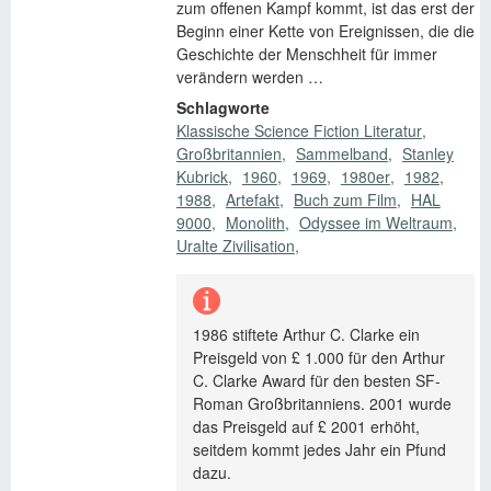
zum offenen Kampf kommt, ist das erst der
Beginn einer Kette von Ereignissen, die die
Geschichte der Menschheit für immer
verändern werden …
Schlagworte
Klassische Science Fiction Literatur
Großbritannien
Sammelband
Stanley
Kubrick
1960
1969
1980er
1982
1988
Artefakt
Buch zum Film
HAL
9000
Monolith
Odyssee im Weltraum
Uralte Zivilisation
1986 stiftete Arthur C. Clarke ein
Preisgeld von £ 1.000 für den Arthur
C. Clarke Award für den besten SF-
Roman Großbritanniens. 2001 wurde
das Preisgeld auf £ 2001 erhöht,
seitdem kommt jedes Jahr ein Pfund
dazu.