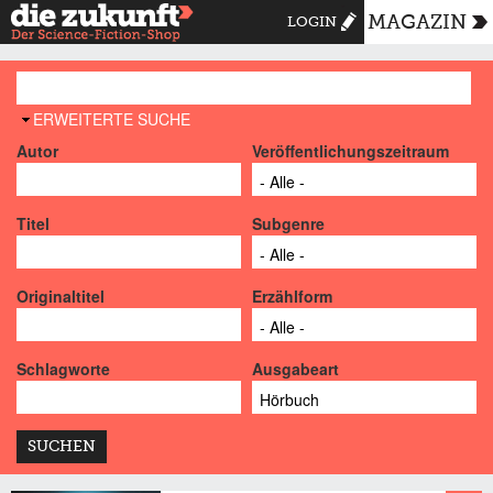
MAGAZIN
LOGIN
AUSBLENDEN
ERWEITERTE SUCHE
Autor
Veröffentlichungszeitraum
Titel
Subgenre
Originaltitel
Erzählform
Schlagworte
Ausgabeart