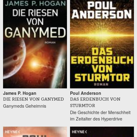
James P. Hogan
Poul Anderson
DIE RIESEN VON GANYMED
DAS ERDENBUCH VON
Ganymeds Geheimnis
STURMTOR
Die Geschichte der Menschheit
im Zeitalter des Hyperdrive