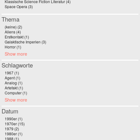
Klassische Science Fiction Literatur (4)
Apply Klassische Science Fiction
Space Opera (3)
Apply Space Opera filter
Literatur filter
Thema
(keine) (2)
Apply (keine) filter
Aliens (4)
Apply Aliens filter
Erstkontakt (1)
Apply Erstkontakt filter
Galaktische Imperien (3)
Apply Galaktische Imperien filter
Horror (1)
Apply Horror filter
Show more
Schlagworte
1967 (1)
Apply 1967 filter
Agent (1)
Apply Agent filter
Analog (1)
Apply Analog filter
Artefakt (1)
Apply Artefakt filter
Computer (1)
Apply Computer filter
Show more
Datum
1990er (1)
Apply 1990er filter
1970er (15)
Apply 1970er filter
1979 (2)
Apply 1979 filter
1980er (1)
Apply 1980er filter
1988 (1)
Apply 1988 filter