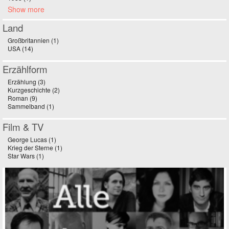
Show more
Land
Großbritannien (1)
Apply Großbritannien filter
USA (14)
Apply USA filter
Erzählform
Erzählung (3)
Apply Erzählung filter
Kurzgeschichte (2)
Apply Kurzgeschichte filter
Roman (9)
Apply Roman filter
Sammelband (1)
Apply Sammelband filter
Film & TV
George Lucas (1)
Apply George Lucas filter
Krieg der Sterne (1)
Apply Krieg der Sterne filter
Star Wars (1)
Apply Star Wars filter