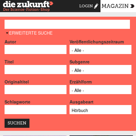
MAGAZIN
LOGIN
AUSBLENDEN
ERWEITERTE SUCHE
Autor
Veröffentlichungszeitraum
Titel
Subgenre
Originaltitel
Erzählform
Schlagworte
Ausgabeart