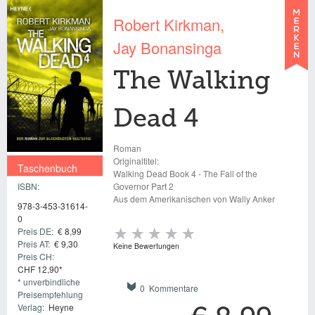
Robert Kirkman
Jay Bonansinga
The Walking
Dead 4
Roman
Originaltitel:
Taschenbuch
Walking Dead Book 4 - The Fall of the
ISBN:
Governor Part 2
€ 8,99
Aus dem Amerikanischen von Wally Anker
978-3-453-31614-
0
Preis DE:
€ 8,99
Preis AT:
€ 9,30
Keine Bewertungen
Preis CH:
CHF 12,90*
* unverbindliche
0 Kommentare
Preisempfehlung
Verlag:
Heyne