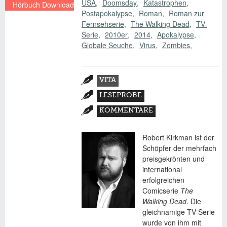
USA
Doomsday
Katastrophen
Hörbuch Download
Postapokalypse
Roman
Roman zur
€ 21,95
Fernsehserie
The Walking Dead
TV-
Serie
2010er
2014
Apokalypse
Globale Seuche
Virus
Zombies
Zusatzmaterial
VITA
(AKTIVER
LESEPROBE
REITER)
KOMMENTARE
Robert Kirkman ist der
Schöpfer der mehrfach
preisgekrönten und
international
erfolgreichen
Comicserie
The
Walking Dead
. Die
gleichnamige TV-Serie
wurde von ihm mit