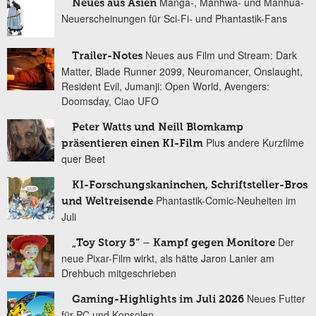
Manga-, Manhwa- und Manhua-
Neues aus Asien
Neuerscheinungen für Sci-Fi- und Phantastik-Fans
Neues aus Film und Stream: Dark
Trailer-Notes
Matter, Blade Runner 2099, Neuromancer, Onslaught,
Resident Evil, Jumanji: Open World, Avengers:
Doomsday, Ciao UFO
Peter Watts und Neill Blomkamp
Plus andere Kurzfilme
präsentieren einen KI-Film
quer Beet
KI-Forschungskaninchen, Schriftsteller-Bros
Phantastik-Comic-Neuheiten im
und Weltreisende
Juli
Der
„Toy Story 5“ – Kampf gegen Monitore
neue Pixar-Film wirkt, als hätte Jaron Lanier am
Drehbuch mitgeschrieben
Neues Futter
Gaming-Highlights im Juli 2026
für PC und Konsolen