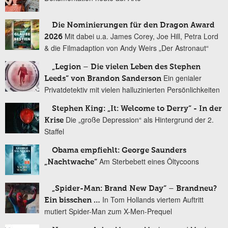
Die Nominierungen für den Dragon Award
Mit dabei u.a. James Corey, Joe Hill, Petra Lord
2026
& die Filmadaption von Andy Weirs „Der Astronaut“
„Legion – Die vielen Leben des Stephen
Ein genialer
Leeds“ von Brandon Sanderson
Privatdetektiv mit vielen halluzinierten Persönlichkeiten
Stephen King: „It: Welcome to Derry“ - In der
Die „große Depression“ als Hintergrund der 2.
Krise
Staffel
Obama empfiehlt: George Saunders
Am Sterbebett eines Öltycoons
„Nachtwache“
„Spider-Man: Brand New Day“ – Brandneu?
In Tom Hollands viertem Auftritt
Ein bisschen …
mutiert Spider-Man zum X-Men-Prequel