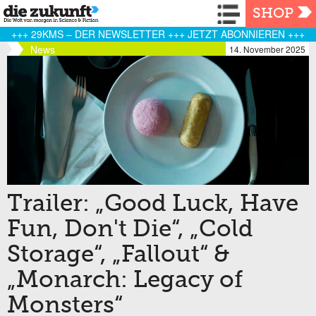
Navigation
SHOP
+++ 29KMS – DER NEWSLETTER +++ JETZT ABONNIEREN +++
News
14. November 2025
Trailer: „Good Luck, Have
Fun, Don't Die“, „Cold
Storage“, „Fallout“ &
„Monarch: Legacy of
Monsters“