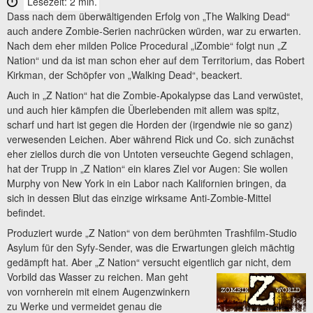
Lesezeit: 2 min.
Dass nach dem überwältigenden Erfolg von „The Walking Dead“
auch andere Zombie-Serien nachrücken würden, war zu erwarten.
Nach dem eher milden Police Procedural „iZombie“ folgt nun „Z
Nation“ und da ist man schon eher auf dem Territorium, das Robert
Kirkman, der Schöpfer von „Walking Dead“, beackert.
Auch in „Z Nation“ hat die Zombie-Apokalypse das Land verwüstet,
und auch hier kämpfen die Überlebenden mit allem was spitz,
scharf und hart ist gegen die Horden der (irgendwie nie so ganz)
verwesenden Leichen. Aber während Rick und Co. sich zunächst
eher ziellos durch die von Untoten verseuchte Gegend schlagen,
hat der Trupp in „Z Nation“ ein klares Ziel vor Augen: Sie wollen
Murphy von New York in ein Labor nach Kalifornien bringen, da
sich in dessen Blut das einzige wirksame Anti-Zombie-Mittel
befindet.
Produziert wurde „Z Nation“ von dem berühmten Trashfilm-Studio
Asylum für den Syfy-Sender, was die Erwartungen gleich mächtig
gedämpft hat. Aber „Z Nation“ versucht eigentlich gar nicht, dem
Vorbild das Wasser zu reichen.
Man geht
von vornherein mit einem Augenzwinkern
zu Werke und vermeidet genau die