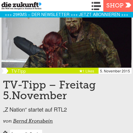
Navigation
SHOP
+++ 29KMS – DER NEWSLETTER +++ JETZT ABONNIEREN +++
TV-Tipp
1 Likes
5. November 2015
TV-Tipp – Freitag
5.November
„Z Nation“ startet auf RTL2
von
Bernd Kronsbein