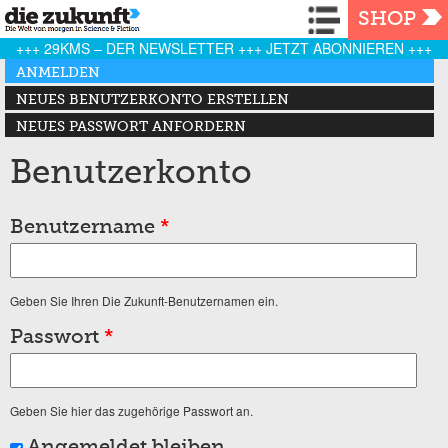
Navigation
SHOP
+++ 29KMS – DER NEWSLETTER +++ JETZT ABONNIEREN +++
Haupt-Reiter
ANMELDEN
(AKTIVER REITER)
NEUES BENUTZERKONTO ERSTELLEN
NEUES PASSWORT ANFORDERN
Benutzerkonto
Benutzername
*
Geben Sie Ihren Die Zukunft-Benutzernamen ein.
Passwort
*
Geben Sie hier das zugehörige Passwort an.
Angemeldet bleiben