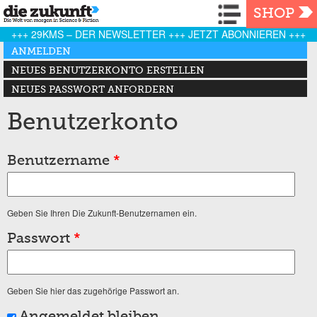
Navigation
SHOP
+++ 29KMS – DER NEWSLETTER +++ JETZT ABONNIEREN +++
Haupt-Reiter
ANMELDEN
(AKTIVER REITER)
NEUES BENUTZERKONTO ERSTELLEN
NEUES PASSWORT ANFORDERN
Benutzerkonto
Benutzername
*
Geben Sie Ihren Die Zukunft-Benutzernamen ein.
Passwort
*
Geben Sie hier das zugehörige Passwort an.
Angemeldet bleiben