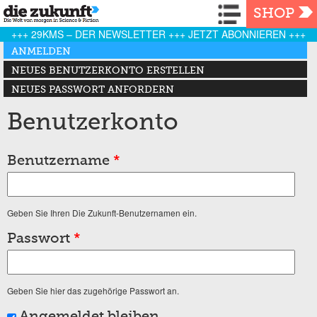
Navigation
SHOP
+++ 29KMS – DER NEWSLETTER +++ JETZT ABONNIEREN +++
Haupt-Reiter
ANMELDEN
(AKTIVER REITER)
NEUES BENUTZERKONTO ERSTELLEN
NEUES PASSWORT ANFORDERN
Benutzerkonto
Benutzername
*
Geben Sie Ihren Die Zukunft-Benutzernamen ein.
Passwort
*
Geben Sie hier das zugehörige Passwort an.
Angemeldet bleiben