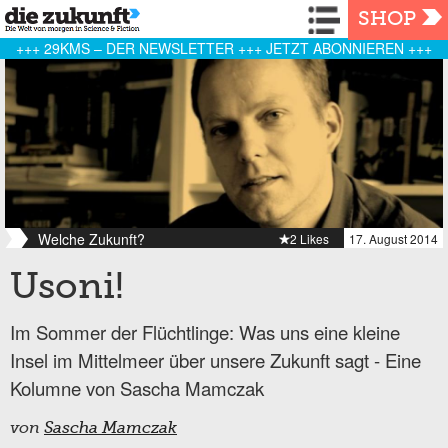
Navigation
SHOP
+++ 29KMS – DER NEWSLETTER +++ JETZT ABONNIEREN +++
Welche Zukunft?
2 Likes
17. August 2014
Usoni!
Im Sommer der Flüchtlinge: Was uns eine kleine
Insel im Mittelmeer über unsere Zukunft sagt - Eine
Kolumne von Sascha Mamczak
von
Sascha Mamczak