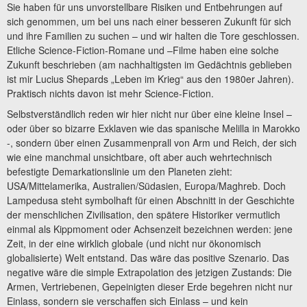
Sie haben für uns unvorstellbare Risiken und Entbehrungen auf
sich genommen, um bei uns nach einer besseren Zukunft für sich
und ihre Familien zu suchen – und wir halten die Tore geschlossen.
Etliche Science-Fiction-Romane und –Filme haben eine solche
Zukunft beschrieben (am nachhaltigsten im Gedächtnis geblieben
ist mir Lucius Shepards „Leben im Krieg“ aus den 1980er Jahren).
Praktisch nichts davon ist mehr Science-Fiction.
Selbstverständlich reden wir hier nicht nur über eine kleine Insel –
oder über so bizarre Exklaven wie das spanische Melilla in Marokko
-, sondern über einen Zusammenprall von Arm und Reich, der sich
wie eine manchmal unsichtbare, oft aber auch wehrtechnisch
befestigte Demarkationslinie um den Planeten zieht:
USA/Mittelamerika, Australien/Südasien, Europa/Maghreb. Doch
Lampedusa steht symbolhaft für einen Abschnitt in der Geschichte
der menschlichen Zivilisation, den spätere Historiker vermutlich
einmal als Kippmoment oder Achsenzeit bezeichnen werden: jene
Zeit, in der eine wirklich globale (und nicht nur ökonomisch
globalisierte) Welt entstand. Das wäre das positive Szenario. Das
negative wäre die simple Extrapolation des jetzigen Zustands: Die
Armen, Vertriebenen, Gepeinigten dieser Erde begehren nicht nur
Einlass, sondern sie verschaffen sich Einlass – und kein