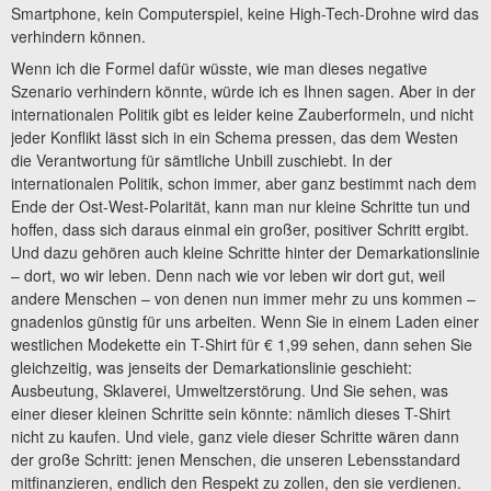
Smartphone, kein Computerspiel, keine High-Tech-Drohne wird das
verhindern können.
Wenn ich die Formel dafür wüsste, wie man dieses negative
Szenario verhindern könnte, würde ich es Ihnen sagen. Aber in der
internationalen Politik gibt es leider keine Zauberformeln, und nicht
jeder Konflikt lässt sich in ein Schema pressen, das dem Westen
die Verantwortung für sämtliche Unbill zuschiebt. In der
internationalen Politik, schon immer, aber ganz bestimmt nach dem
Ende der Ost-West-Polarität, kann man nur kleine Schritte tun und
hoffen, dass sich daraus einmal ein großer, positiver Schritt ergibt.
Und dazu gehören auch kleine Schritte hinter der Demarkationslinie
– dort, wo wir leben. Denn nach wie vor leben wir dort gut, weil
andere Menschen – von denen nun immer mehr zu uns kommen –
gnadenlos günstig für uns arbeiten. Wenn Sie in einem Laden einer
westlichen Modekette ein T-Shirt für € 1,99 sehen, dann sehen Sie
gleichzeitig, was jenseits der Demarkationslinie geschieht:
Ausbeutung, Sklaverei, Umweltzerstörung. Und Sie sehen, was
einer dieser kleinen Schritte sein könnte: nämlich dieses T-Shirt
nicht zu kaufen. Und viele, ganz viele dieser Schritte wären dann
der große Schritt: jenen Menschen, die unseren Lebensstandard
mitfinanzieren, endlich den Respekt zu zollen, den sie verdienen.