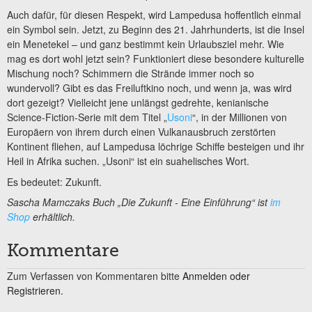
Auch dafür, für diesen Respekt, wird Lampedusa hoffentlich einmal
ein Symbol sein. Jetzt, zu Beginn des 21. Jahrhunderts, ist die Insel
ein Menetekel – und ganz bestimmt kein Urlaubsziel mehr. Wie
mag es dort wohl jetzt sein? Funktioniert diese besondere kulturelle
Mischung noch? Schimmern die Strände immer noch so
wundervoll? Gibt es das Freiluftkino noch, und wenn ja, was wird
dort gezeigt? Vielleicht jene unlängst gedrehte, kenianische
Science-Fiction-Serie mit dem Titel „
Usoni
“, in der Millionen von
Europäern von ihrem durch einen Vulkanausbruch zerstörten
Kontinent fliehen, auf Lampedusa löchrige Schiffe besteigen und ihr
Heil in Afrika suchen. „Usoni“ ist ein suahelisches Wort.
Es bedeutet: Zukunft.
Sascha Mamczaks Buch „Die Zukunft - Eine Einführung“ ist
im
Shop
erhältlich.
Kommentare
Zum Verfassen von Kommentaren bitte
Anmelden oder
Registrieren.