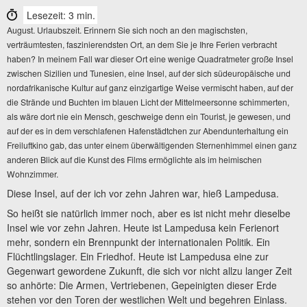
Lesezeit: 3 min.
August. Urlaubszeit. Erinnern Sie sich noch an den magischsten,
verträumtesten, faszinierendsten Ort, an dem Sie je Ihre Ferien verbracht
haben? In meinem Fall war dieser Ort eine wenige Quadratmeter große Insel
zwischen Sizilien und Tunesien, eine Insel, auf der sich südeuropäische und
nordafrikanische Kultur auf ganz einzigartige Weise vermischt haben, auf der
die Strände und Buchten im blauen Licht der Mittelmeersonne schimmerten,
als wäre dort nie ein Mensch, geschweige denn ein Tourist, je gewesen, und
auf der es in dem verschlafenen Hafenstädtchen zur Abendunterhaltung ein
Freiluftkino gab, das unter einem überwältigenden Sternenhimmel einen ganz
anderen Blick auf die Kunst des Films ermöglichte als im heimischen
Wohnzimmer.
Diese Insel, auf der ich vor zehn Jahren war, hieß Lampedusa.
So heißt sie natürlich immer noch, aber es ist nicht mehr dieselbe
Insel wie vor zehn Jahren. Heute ist Lampedusa kein Ferienort
mehr, sondern ein Brennpunkt der internationalen Politik. Ein
Flüchtlingslager. Ein Friedhof. Heute ist Lampedusa eine zur
Gegenwart gewordene Zukunft, die sich vor nicht allzu langer Zeit
so anhörte: Die Armen, Vertriebenen, Gepeinigten dieser Erde
stehen vor den Toren der westlichen Welt und begehren Einlass.