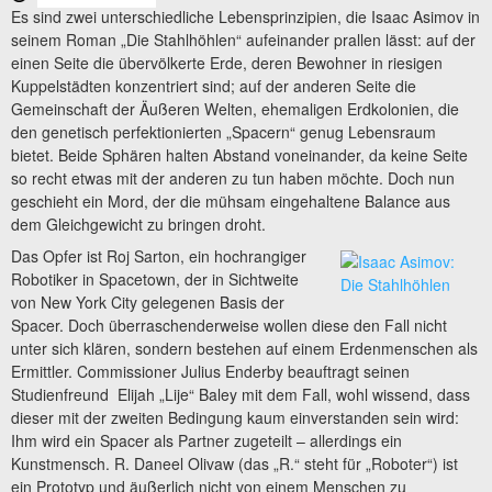
Es sind zwei unterschiedliche Lebensprinzipien, die Isaac Asimov in
seinem Roman „Die Stahlhöhlen“ aufeinander prallen lässt: auf der
einen Seite die übervölkerte Erde, deren Bewohner in riesigen
Kuppelstädten konzentriert sind; auf der anderen Seite die
Gemeinschaft der Äußeren Welten, ehemaligen Erdkolonien, die
den genetisch perfektionierten „Spacern“ genug Lebensraum
bietet. Beide Sphären halten Abstand voneinander, da keine Seite
so recht etwas mit der anderen zu tun haben möchte. Doch nun
geschieht ein Mord, der die mühsam eingehaltene Balance aus
dem Gleichgewicht zu bringen droht.
Das Opfer ist Roj Sarton, ein hochrangiger
Robotiker in Spacetown, der in Sichtweite
von New York City gelegenen Basis der
Spacer. Doch überraschenderweise wollen diese den Fall nicht
unter sich klären, sondern bestehen auf einem Erdenmenschen als
Ermittler. Commissioner Julius Enderby beauftragt seinen
Studienfreund Elijah „Lije“ Baley mit dem Fall, wohl wissend, dass
dieser mit der zweiten Bedingung kaum einverstanden sein wird:
Ihm wird ein Spacer als Partner zugeteilt – allerdings ein
Kunstmensch. R. Daneel Olivaw (das „R.“ steht für „Roboter“) ist
ein Prototyp und äußerlich nicht von einem Menschen zu