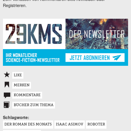
Registrieren.
LIKE
MERKEN
KOMMENTARE
BÜCHER ZUM THEMA
Schlagworte:
DER ROMAN DES MONATS
ISAAC ASIMOV
ROBOTER