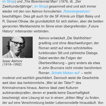
im Shop
) und „The Bicentennial Man“ (1976, dt. „Der
Zweihundertjährige“,
im Shop
) gesammelt sind und sich immer
wieder mit den von Asimov formulierten
„Robotergesetzen“
beschäftigen. Dies gilt auch für die SF-Krimis um Elijah Baley und
R. Daneel Olivaw, die grundsätzlich für sich stehen, aber die beiden
genannten Werkbereiche im Sinne einer übergreifenden „Future
History“ miteinander verbinden.
Asimov entwickelt „Die Stahlhöhlen“
gradlinig und ohne Abschweifungen; der
Roman setzt auf einen schnörkellos-
funktionalen Stil und zahlreiche Dialoge.
Dabei werden die Folgen der
Isaac Asimov
Überbevölkerung – ganz anders als etwa
(1919–1992)
in John Brunners nicht minder berühmtem
Roman
„Schafe blicken auf“
– recht
moderat und sachlich geschildert. Dennoch weist die Geschichte
weit über das herkömmliche „Wer ist der Täter?“ des
Kriminalromans hinaus. Asimov lässt zwei Kulturen
aufeinanderprallen, denen er jeweils keine Dauerhaftigkeit
bescheinigt; eine Lösung ist nur in einem „dritten Weg“ zu finden,
der auf eine Verschmelzung beider Lebensmodelle hinausläuft. Von