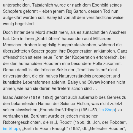
unterscheiden. Tatsächlich wurde er nach dem Ebenbild seines
Schöpfers geformt – eben jenem Roj Sarton, dessen Tod nun
aufgeklärt werden soll. Baley ist von all dem verständlicherweise
wenig begeistert.
Doch hinter dem Mord steckt mehr, als es zunächst den Anschein
hat. Den in ihren „Stahlhöhlen“ hausenden acht Milliarden
Menschen drohen langfristig Hungerkatastrophen, während die
überzüchteten Spacer gegen ihre Degeneration ankämpfen. Ganz
offensichtlich ist eine neue Form der Kooperation erforderlich, bei
der den humanoiden Robotern eine besondere Rolle zukommt.
Genau damit ist die irdische Sekte der „Traditionalisten“ nicht
einverstanden, die ein naives Naturverständnis propagiert und
künstliche Lebensformen ablehnt. Baley und Olivaw können nicht
ahnen, wie nah sie deren Vertretern schon sind …
Isaac Asimov (1919–1992) gehört auch außerhalb des Genres zu
den bekanntesten Namen der Science-Fiction, was nicht zuletzt
seiner klassischen „Foundation“-Trilogie (1951–53,
im Shop
) zu
verdanken ist. Berühmt wurde er jedoch mit seinen
Robotergeschichten, die in „I, Robot“ (1950, dt. „Ich, der Roboter“,
im Shop
), „Earth Is Room Enough“ (1957, dt. „Geliebter Roboter“,