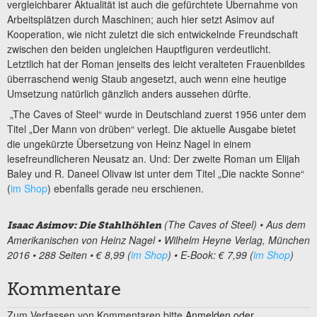
vergleichbarer Aktualität ist auch die gefürchtete Übernahme von
Arbeitsplätzen durch Maschinen; auch hier setzt Asimov auf
Kooperation, wie nicht zuletzt die sich entwickelnde Freundschaft
zwischen den beiden ungleichen Hauptfiguren verdeutlicht.
Letztlich hat der Roman jenseits des leicht veralteten Frauenbildes
überraschend wenig Staub angesetzt, auch wenn eine heutige
Umsetzung natürlich gänzlich anders aussehen dürfte.
„The Caves of Steel“ wurde in Deutschland zuerst 1956 unter dem
Titel „Der Mann von drüben“ verlegt. Die aktuelle Ausgabe bietet
die ungekürzte Übersetzung von Heinz Nagel in einem
lesefreundlicheren Neusatz an. Und: Der zweite Roman um Elijah
Baley und R. Daneel Olivaw ist unter dem Titel „Die nackte Sonne“
(
im Shop
) ebenfalls gerade neu erschienen.
(The Caves of Steel) • Aus dem
Isaac Asimov: Die Stahlhöhlen
Amerikanischen von Heinz Nagel • Wilhelm Heyne Verlag, München
2016 • 288
Seiten
• € 8,99 (
im Shop
) •
E-Book: € 7,99 (
im Shop
)
Kommentare
Zum Verfassen von Kommentaren bitte
Anmelden oder