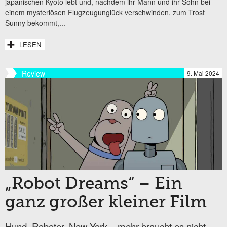
japanischen Kyoto lebt und, nachdem ihr Mann und ihr Sohn bei
einem mysteriösen Flugzeugunglück verschwinden, zum Trost
Sunny bekommt,...
LESEN
Review
9. Mai 2024
„Robot Dreams“ – Ein
ganz großer kleiner Film
Hund, Roboter, New York – mehr braucht es nicht