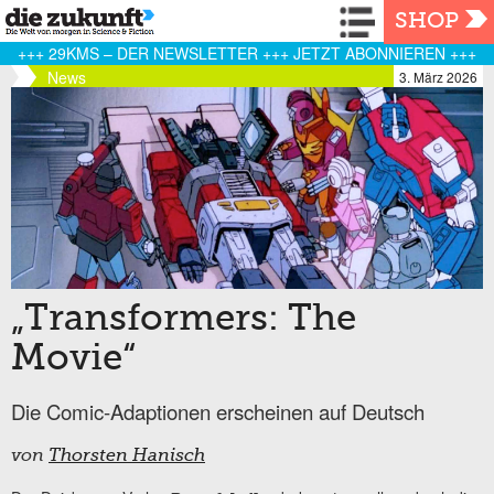
Navigation
SHOP
+++ 29KMS – DER NEWSLETTER +++ JETZT ABONNIEREN +++
News
3. März 2026
„Transformers: The
Movie“
Die Comic-Adaptionen erscheinen auf Deutsch
von
Thorsten Hanisch