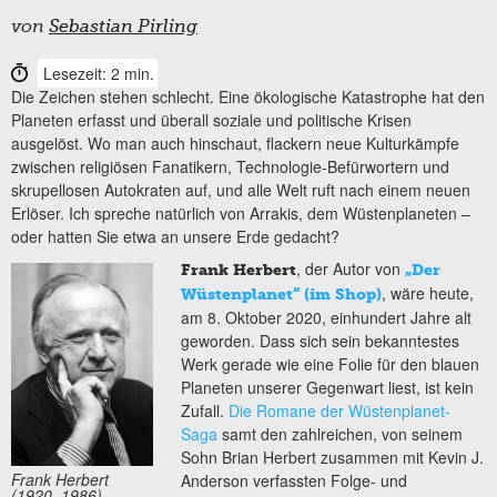
von
Sebastian Pirling
Lesezeit: 2 min.
Die Zeichen stehen schlecht. Eine ökologische Katastrophe hat den
Planeten erfasst und überall soziale und politische Krisen
ausgelöst. Wo man auch hinschaut, flackern neue Kulturkämpfe
zwischen religiösen Fanatikern, Technologie-Befürwortern und
skrupellosen Autokraten auf, und alle Welt ruft nach einem neuen
Erlöser. Ich spreche natürlich von Arrakis, dem Wüstenplaneten –
oder hatten Sie etwa an unsere Erde gedacht?
, der Autor von
Frank Herbert
„Der
, wäre heute,
Wüstenplanet“ (im Shop)
am 8. Oktober 2020, einhundert Jahre alt
geworden. Dass sich sein bekanntestes
Werk gerade wie eine Folie für den blauen
Planeten unserer Gegenwart liest, ist kein
Zufall.
Die Romane der Wüstenplanet-
Saga
samt den zahlreichen, von seinem
Sohn Brian Herbert zusammen mit Kevin J.
Frank Herbert
Anderson verfassten Folge- und
(1920–1986)