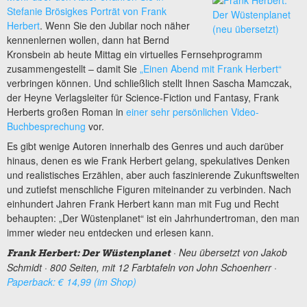
Stefanie Brösigkes Porträt von Frank
Herbert
. Wenn Sie den Jubilar noch näher
kennenlernen wollen, dann hat Bernd
Kronsbein ab heute Mittag ein virtuelles Fernsehprogramm
zusammengestellt – damit Sie
„Einen Abend mit Frank Herbert“
verbringen können. Und schließlich stellt Ihnen Sascha Mamczak,
der Heyne Verlagsleiter für Science-Fiction und Fantasy, Frank
Herberts großen Roman in
einer sehr persönlichen Video-
Buchbesprechung
vor.
Es gibt wenige Autoren innerhalb des Genres und auch darüber
hinaus, denen es wie Frank Herbert gelang, spekulatives Denken
und realistisches Erzählen, aber auch faszinierende Zukunftswelten
und zutiefst menschliche Figuren miteinander zu verbinden. Nach
einhundert Jahren Frank Herbert kann man mit Fug und Recht
behaupten: „Der Wüstenplanet“ ist ein Jahrhundertroman, den man
immer wieder neu entdecken und erlesen kann.
· Neu übersetzt von Jakob
Frank Herbert: Der Wüstenplanet
Schmidt · 800 Seiten, mit 12 Farbtafeln von John Schoenherr ·
Paperback: € 14,99 (im Shop)