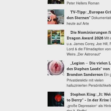
Peter Hellers Roman
TV-Tipp: „Europas Gri
Dokumentat
den Sternen“
heute auf Arte
Die Nominierungen f
Mit 
Dragon Award 2026
u.a. James Corey, Joe Hill, 
Lord & die Filmadaption vo
Weirs „Der Astronaut“
„Legion – Die vielen 
des Stephen Leeds“ von
Ein 
Brandon Sanderson
Privatdetektiv mit vielen
halluzinierten Persönlichkei
Stephen King: „It: We
to Derry“ - In der Krise
„große Depression“ als Hint
der 2. Staffel