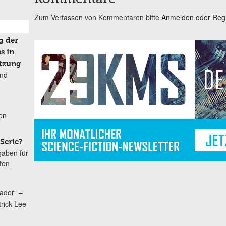
Zum Verfassen von Kommentaren bitte
Anmelden oder Regis
g der
s in
tzung
und
en
Serie?
gaben für
ten
ader“ –
trick Lee