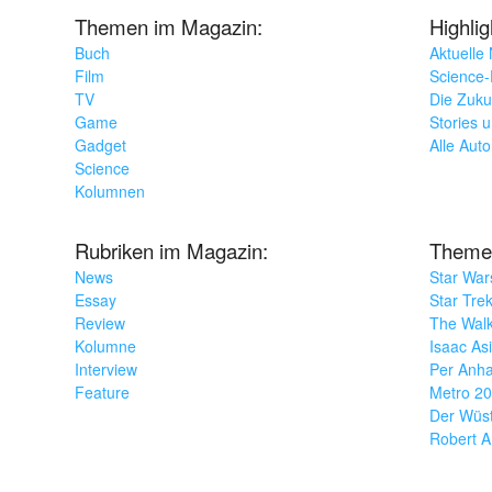
Themen im Magazin:
Highli
Buch
Aktuelle
Film
Science-F
TV
Die Zuku
Game
Stories 
Gadget
Alle Aut
Science
Kolumnen
Rubriken im Magazin:
Theme
News
Star War
Essay
Star Tre
Review
The Wal
Kolumne
Isaac As
Interview
Per Anha
Feature
Metro 2
Der Wüs
Robert A