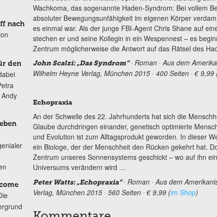
Wachkoma, das sogenannte Haden-Syndrom: Bei vollem Bewu
absoluter Bewegungsunfähigkeit im eigenen Körper verdammt
ff nach
es einmal war. Als der junge FBI-Agent Chris Shane auf ein
ion
stechen er und seine Kollegin in ein Wespennest – es beginn
Zentrum möglicherweise die Antwort auf das Rätsel des Ha
∙ Roman ∙ Aus dem Amerika
John Scalzi: „Das Syndrom“
ür den
Wilhelm Heyne Verlag, München 2015 ∙ 400 Seiten ∙ € 9,99 
dabei
Petra
n Andy
Echopraxia
An der Schwelle des 22. Jahrhunderts hat sich die Menschhe
Leben
Glaube durchdringen einander, genetisch optimierte Mensc
und Evolution ist zum Alltagsprodukt geworden. In dieser Wel
genialer
ein Biologe, der der Menschheit den Rücken gekehrt hat. Do
Zentrum unseres Sonnensystems geschickt – wo auf ihn ein
ten
Universums verändern wird …
∙ Roman ∙ Aus dem Amerikanis
Peter Watts: „Echopraxia“
lcome
Verlag, München 2015 ∙ 560 Seiten ∙ € 9,99 (
im Shop
)
Die
ergrund
Kommentare