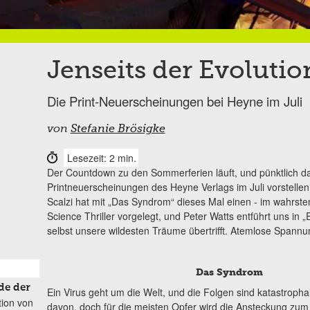
Jenseits der Evolutio
Die Print-Neuerscheinungen bei Heyne im Juli
von
Stefanie Brösigke
Lesezeit: 2 min.
Der Countdown zu den Sommerferien läuft, und pünktlich da
Printneuerscheinungen des Heyne Verlags im Juli vorstelle
Scalzi hat mit „Das Syndrom“ dieses Mal einen - im wahrste
Science Thriller vorgelegt, und Peter Watts entführt uns in „
selbst unsere wildesten Träume übertrifft. Atemlose Spannun
Das Syndrom
de der
Ein Virus geht um die Welt, und die Folgen sind katastropha
tion von
davon, doch für die meisten Opfer wird die Ansteckung zum bl