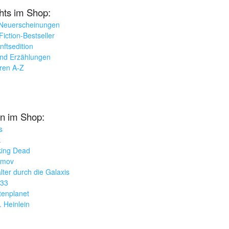
ghts im Shop:
 Neuerscheinungen
iction-Bestseller
nftsedition
und Erzählungen
oren A-Z
n im Shop:
s
k
king Dead
imov
lter durch die Galaxis
033
tenplanet
. Heinlein