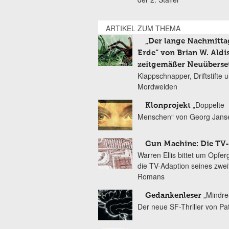
ARTIKEL ZUM THEMA
„Der lange Nachmitta
Erde“ von Brian W. Aldis
zeitgemäßer Neuüberse
Klappschnapper, Driftstifte 
Mordweiden
„Doppelte
Klonprojekt
Menschen“ von Georg Jans
Gun Machine: Die TV-
Warren Ellis bittet um Opfer
die TV-Adaption seines zwei
Romans
„Mindre
Gedankenleser
Der neue SF-Thriller von Pa