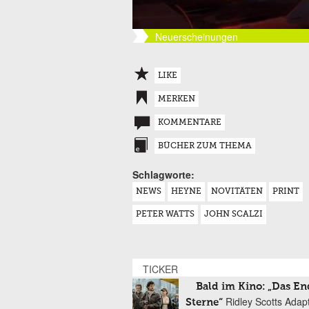
Neuerscheinungen
LIKE
MERKEN
KOMMENTARE
BÜCHER ZUM THEMA
Schlagworte:
NEWS
HEYNE
NOVITÄTEN
PRINT
PETER WATTS
JOHN SCALZI
TICKER
Bald im Kino: „Das En
Ridley Scotts Adap
Sterne“