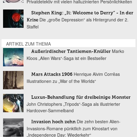
Privatdetektiv mit vielen halluzinierten Persönlichkeiten
Stephen King: „It: Welcome to Derry“ - In der
Die „große Depression“ als Hintergrund der 2.
Krise
Staffel
ARTIKEL ZUM THEMA
Marko
Außerirdischer Tantiemen-Knüller
Kloos „Alien Wars“-Saga ist ein Bestseller
Henrique Alvim Corrêas
Mars Attacks 1906
Illustrationen zu „War of the Worlds“
Luxus-Behandlung für dreibeinige Monster
John Christophers „Tripods“-Saga als illustrierter
Hardcover-Sammelband
Die zehn besten Alien-
Invasion hoch zehn
Invasions-Romane pünktlich zum Kinostart von
„Independence Day: Wiederkehr“