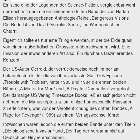
Es ist so eine der Legenden der Science-Fiction, vergleichbar wohl
nur noch mit dem nie erschienenen dritten Band der von Harlan
Ellison herausgegebenen Anthologie-Reihe „Dangerous Visions“.
Die Rede ist von David Gerrolds Serie „The War against the
Chtorr“.
Eigentlich sollte es nur eine Trilogie werden, in der die Erde quasi
von einem außerirdischen Ökosystem überschwemmt wird. Eine
Invasion der etwas anderen Art also. Ein durchaus faszinierendes
Konzept.
Der US-Autor Gerrold, der verrückterweise noch immer am
bekanntesten ist für die von ihm verfasste Star Trek-Episode
„Trouble with Tribbles“, hatte 1983 und 1984 die ersten beiden
Bände, „A Matter for Men“ und „A Day for Damnation“ vorgelegt.
Der damalige US-Verlag Timescape Books ließ es sich jedoch nicht
nehmen, die Manuskripte u.a. um einige homosexuelle Passagen
zu erleichtern, was vor der Veröffentlichung des dritten Bandes „A
Rage for Revenge“ (1989) zu einem Verlagswechsel führte.
Inzwischen waren jedoch die ersten beiden Bände unter den Titeln
„Die biologische Invasion“ und „Der Tag der Verdammnis“ auf
Deutsch bei Heyne erschienen.