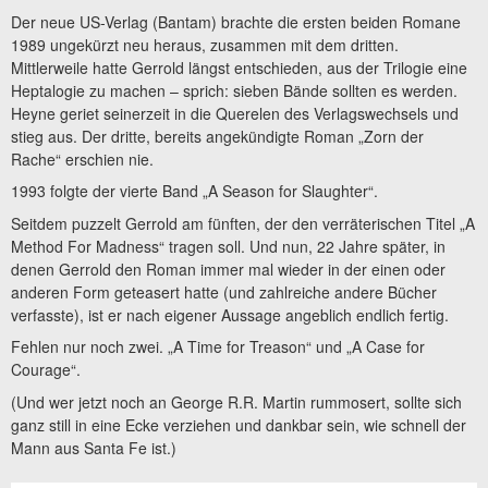
Der neue US-Verlag (Bantam) brachte die ersten beiden Romane
1989 ungekürzt neu heraus, zusammen mit dem dritten.
Mittlerweile hatte Gerrold längst entschieden, aus der Trilogie eine
Heptalogie zu machen – sprich: sieben Bände sollten es werden.
Heyne geriet seinerzeit in die Querelen des Verlagswechsels und
stieg aus. Der dritte, bereits angekündigte Roman „Zorn der
Rache“ erschien nie.
1993 folgte der vierte Band „A Season for Slaughter“.
Seitdem puzzelt Gerrold am fünften, der den verräterischen Titel „A
Method For Madness“ tragen soll. Und nun, 22 Jahre später, in
denen Gerrold den Roman immer mal wieder in der einen oder
anderen Form geteasert hatte (und zahlreiche andere Bücher
verfasste), ist er nach eigener Aussage angeblich endlich fertig.
Fehlen nur noch zwei. „A Time for Treason“ und „A Case for
Courage“.
(Und wer jetzt noch an George R.R. Martin rummosert, sollte sich
ganz still in eine Ecke verziehen und dankbar sein, wie schnell der
Mann aus Santa Fe ist.)