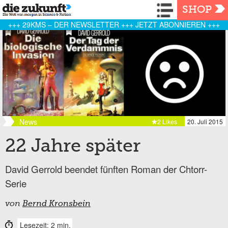
Navigation
SHOP
+++ 29KMS – DER NEWSLETTER +++ JETZT ABONNIEREN +++
News
2 Likes
20. Juli 2015
22 Jahre später
David Gerrold beendet fünften Roman der Chtorr-
Serie
von
Bernd Kronsbein
Lesezeit: 2 min.