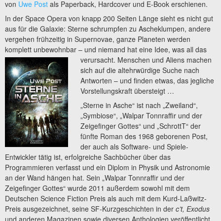
von
Uwe Post
als Paperback, Hardcover und E-Book erschienen.
In der Space Opera von knapp 200 Seiten Länge sieht es nicht gut
aus für die Galaxie: Sterne schrumpfen zu Ascheklumpen, andere
vergehen frühzeitig in Supernovae, ganze Planeten werden
komplett unbewohnbar – und niemand hat eine Idee,
was all das
verursacht. Menschen und Aliens machen
sich auf die altehrwürdige Suche nach
Antworten – und finden etwas, das jegliche
Vorstellungskraft übersteigt …
„Sterne in Asche“ ist nach „Zweiland“,
„Symbiose“, „Walpar Tonnraffir und der
Zeigefinger Gottes“ und „SchrottT“ der
fünfte Roman des 1968 geborenen Post,
der auch als Software- und Spiele-
Entwickler tätig ist, erfolgreiche Sachbücher über das
Programmieren verfasst und ein Diplom in Physik und Astronomie
an der Wand hängen hat. Sein „Walpar Tonnraffir und der
Zeigefinger Gottes“ wurde 2011 außerdem sowohl mit dem
Deutschen Science Fiction Preis als auch mit dem Kurd-Laßwitz-
Preis ausgezeichnet, seine SF-Kurzgeschichten in der
c’t, Exodus
und anderen Magazinen sowie diversen Anthologien veröffentlicht.