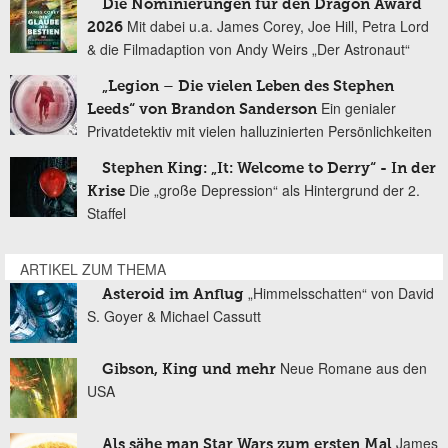
Die Nominierungen für den Dragon Award
Mit dabei u.a. James Corey, Joe Hill, Petra Lord
2026
& die Filmadaption von Andy Weirs „Der Astronaut“
„Legion – Die vielen Leben des Stephen
Ein genialer
Leeds“ von Brandon Sanderson
Privatdetektiv mit vielen halluzinierten Persönlichkeiten
Stephen King: „It: Welcome to Derry“ - In der
Die „große Depression“ als Hintergrund der 2.
Krise
Staffel
ARTIKEL ZUM THEMA
„Himmelsschatten“ von David
Asteroid im Anflug
S. Goyer & Michael Cassutt
Neue Romane aus den
Gibson, King und mehr
USA
James
Als sähe man Star Wars zum ersten Mal