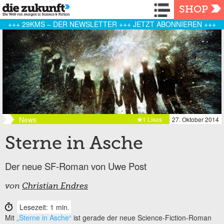
Navigation
SHOP
+++ 29KMS – DER NEWSLETTER +++ JETZT ABONNIEREN +++
News
1 Likes
27. Oktober 2014
Sterne in Asche
Der neue SF-Roman von Uwe Post
von
Christian Endres
Lesezeit: 1 min.
Mit
„Sterne in Asche“
ist gerade der neue Science-Fiction-Roman