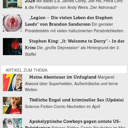
Mit dabei u.a. James Corey, Joe Hill, Petra Lord
2026
& die Filmadaption von Andy Weirs „Der Astronaut“
„Legion – Die vielen Leben des Stephen
Ein genialer
Leeds“ von Brandon Sanderson
Privatdetektiv mit vielen halluzinierten Persönlichkeiten
Stephen King: „It: Welcome to Derry“ - In der
Die „große Depression“ als Hintergrund der 2.
Krise
Staffel
ARTIKEL ZUM THEMA
Margaret
Meine Abenteuer im Unfugland
Atwood über Superhelden, Außerirdische und ferne
Welten
Tödliche Engel und krimineller Sex (Update)
Science-Fiction-Comic-Neuheiten im April
Apokalyptische Cowboys gegen untote US-
Science-Fiction-Comic-Neuheiten im Mai