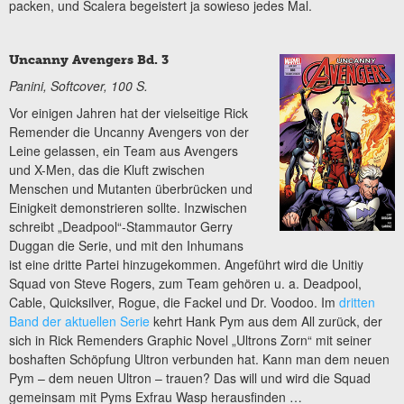
packen, und Scalera begeistert ja sowieso jedes Mal.
Uncanny Avengers Bd. 3
Panini, Softcover, 100 S.
Vor einigen Jahren hat der vielseitige Rick
Remender die Uncanny Avengers von der
Leine gelassen, ein Team aus Avengers
und X-Men, das die Kluft zwischen
Menschen und Mutanten überbrücken und
Einigkeit demonstrieren sollte. Inzwischen
schreibt „Deadpool“-Stammautor Gerry
Duggan die Serie, und mit den Inhumans
ist eine dritte Partei hinzugekommen. Angeführt wird die Unitiy
Squad von Steve Rogers, zum Team gehören u. a. Deadpool,
Cable, Quicksilver, Rogue, die Fackel und Dr. Voodoo. Im
dritten
Band der aktuellen Serie
kehrt Hank Pym aus dem All zurück, der
sich in Rick Remenders Graphic Novel „Ultrons Zorn“ mit seiner
boshaften Schöpfung Ultron verbunden hat. Kann man dem neuen
Pym – dem neuen Ultron – trauen? Das will und wird die Squad
gemeinsam mit Pyms Exfrau Wasp herausfinden …