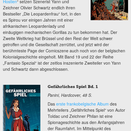
Hostien
“ setzen Szenerist Yann und
Zeichner Olivier Schwartz endlich ihren
Bestseller „Die Leopardenfrau“ fort, in den
es Spirou vor einigen Jahren mit einer
afrikanischen Leopardenlady und
einäugigen mechanischen Gorillas zu tun bekommen hat. Der
Zweite Weltkrieg hat Brüssel und den Rest der Welt schwer
getroffen und die Gesellschaft zerrüttet, und jetzt wird der
berühmteste Page der Comicszene auch noch von der belgischen
Kolonialgeschichte eingeholt. Mit Band 19 und 22 der Reihe
„Fantasio Spezial“ ist der zeitlos inszenierte Zweiteiler von Yann
und Schwartz dann abgeschlossen.
Gefährliches Spiel Bd. 1
Panini, Hardcover, 48 S.
Das
erste frankobelgische Album
des
Mehrteilers „Gefährliches Spiel“ von Autor
Toldac und Zeichner Philan ist eine
Spionageschichte aus den Anfangsjahren
der Raumfahrt. Im Mittelpunkt des