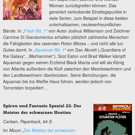
Woman zurückgreifen können. Das
generiert verlockende Einstiegspunkte in
viele Serien, zum Beispiel in diese beiden
unterhaltsamen, neuleserfreundlichen
Bände: In „
Flash Bd. 1
“ von Autor Joshua Williamson und Zeichner
Carmine Di Giandomenico erhalten plötzlich zahlreiche Menschen
die Fähigkeiten des rasenden Roten Blitzes – und nicht alle tun
Gutes damit. In „
Aquaman Bd. 1
“ von Dan Abnett („Guardians of
the Galaxy“, „Warhammer“), Scot Eaton und Brad Walker kämpft
Aquaman gegen seinen Erzfeind Black Manta und will als König
von Atlantis außerdem die Kluft zwischen den Meerbewohnern und
den Landbewohnern überbrücken. Seine Bemühungen, die
Aquaman bis ins Weiße Haus führen, werden jedoch von
Terroristen torpediert …
Spirou und Fantasio Spezial 22: Der
Meister der schwarzen Hostien
Carlsen, Paperback, 64 S.
Im Album „
Der Meister der schwarzen