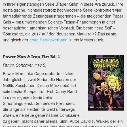
in ihrer eigenständigen Serie „Paper Girls“ in diese Ära zurück. Ihre
nostalgische, nichtsdestotrotz hochmoderne Serie konfrontiert vier
fahrradfahrende Zeitungsausträgerinnen – die titelgebenden Paper
Girls – mit umwerfenden Science-Fiction-Phänomenen in einer
beschaulichen amerikanischen Vorstadt. Die beste neue SciFi-
Comicserie, die 2017 auf den deutschen Markt rollt? Das ist sie,
und gleich der
erste Hardcoverband
ist ein Meisterstück.
Power Man & Iron Fist Bd. 1
Panini, Softcover, 116 S.
Power Man Luke Cage eroberte letztes
Jahr gleich in zwei Serien die Herzen der
Netflix-Zuschauer. Diesen März debütiert
sein bester Kumpel Iron Fist Danny Rand
in einer eigenen Serie beim
Streamingdienst. Den beiden Freunden,
die lange als Helden für Geld unterwegs
waren, eine neue gemeinsame Comicserie
zu geben, macht daher allemal Sinn. Autor David F. Walker, der ein
Experte für das schwarze Kino der 70er ist und schon die neuen