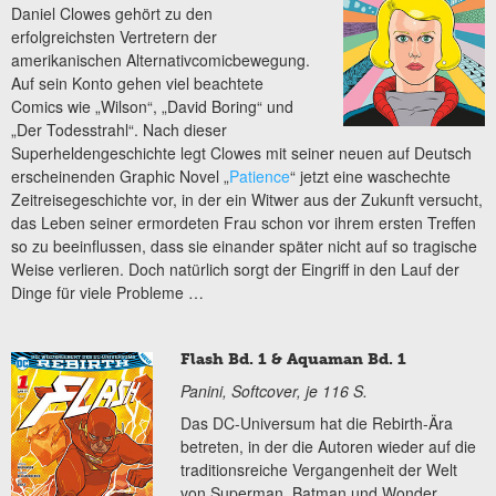
Daniel Clowes gehört zu den
erfolgreichsten Vertretern der
amerikanischen Alternativcomicbewegung.
Auf sein Konto gehen viel beachtete
Comics wie „Wilson“, „David Boring“ und
„Der Todesstrahl“. Nach dieser
Superheldengeschichte legt Clowes mit seiner neuen auf Deutsch
erscheinenden Graphic Novel „
Patience
“ jetzt eine waschechte
Zeitreisegeschichte vor, in der ein Witwer aus der Zukunft versucht,
das Leben seiner ermordeten Frau schon vor ihrem ersten Treffen
so zu beeinflussen, dass sie einander später nicht auf so tragische
Weise verlieren. Doch natürlich sorgt der Eingriff in den Lauf der
Dinge für viele Probleme …
Flash Bd. 1 & Aquaman Bd. 1
Panini, Softcover, je 116 S.
Das DC-Universum hat die Rebirth-Ära
betreten, in der die Autoren wieder auf die
traditionsreiche Vergangenheit der Welt
von Superman, Batman und Wonder