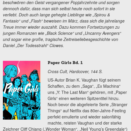
beschwören den Geist vergangener Popjahrzehnte und sorgen
dennoch dafür, dass man sich selbst heute noch sofort in sie
verliebt. Doch auch lange gehegte Lieblinge wie „Spirou &
Fantasio“ und „Flash“ beweisen im März, dass sich die jahrelange
Treue immer wieder auszahlt. Dazu kommen Fortsetzungen zu
jungen Romanzen wie „Black Science“ und „Uncanny Avengers“
und sogar eine große, tragische Zeitreiseliebesgeschichte von
Daniel „Der Todesstrahl“ Clowes.
Paper Girls Bd. 1
Cross Cult, Hardcover, 144 S.
US-Autor Brian K. Vaughan fügt seinem
Schaffen, zu dem „Saga“, „Ex Machina“
uns „Y: The Last Man“ gehören, mit „Paper
Girls“ einen weiteren Spitzentitel hinzu.
Noch bevor die abgefeierte Serie „Stranger
Things“ auf Netflix das 80er-Jahre-Feeling
perfekt emulierte und wieder salonfähig
machte, reisten Vaughan und der starke
Zeichner Cliff Chiang („Wonder Woman“, „Neil Young’s Greendale“)