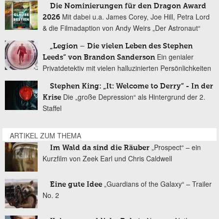
Die Nominierungen für den Dragon Award
Mit dabei u.a. James Corey, Joe Hill, Petra Lord
2026
& die Filmadaption von Andy Weirs „Der Astronaut“
„Legion – Die vielen Leben des Stephen
Ein genialer
Leeds“ von Brandon Sanderson
Privatdetektiv mit vielen halluzinierten Persönlichkeiten
Stephen King: „It: Welcome to Derry“ - In der
Die „große Depression“ als Hintergrund der 2.
Krise
Staffel
ARTIKEL ZUM THEMA
„Prospect“ – ein
Im Wald da sind die Räuber
Kurzfilm von Zeek Earl und Chris Caldwell
„Guardians of the Galaxy“ – Trailer
Eine gute Idee
No. 2