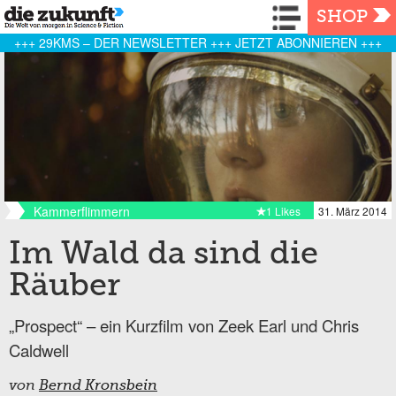
Navigation
SHOP
+++ 29KMS – DER NEWSLETTER +++ JETZT ABONNIEREN +++
Kammerflimmern
1 Likes
31. März 2014
Im Wald da sind die
Räuber
„Prospect“ – ein Kurzfilm von Zeek Earl und Chris
Caldwell
von
Bernd Kronsbein