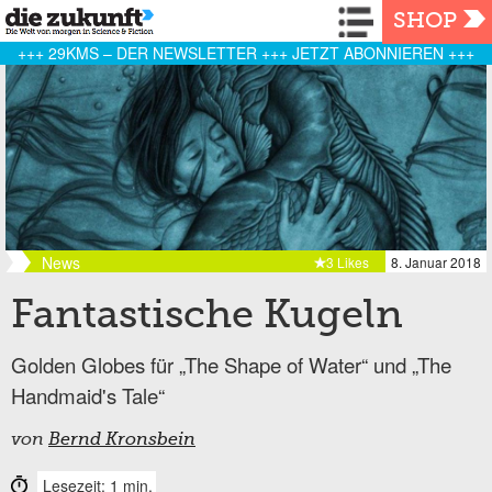
Navigation
SHOP
+++ 29KMS – DER NEWSLETTER +++ JETZT ABONNIEREN +++
News
3 Likes
8. Januar 2018
Fantastische Kugeln
Golden Globes für „The Shape of Water“ und „The
Handmaid's Tale“
von
Bernd Kronsbein
Lesezeit: 1 min.