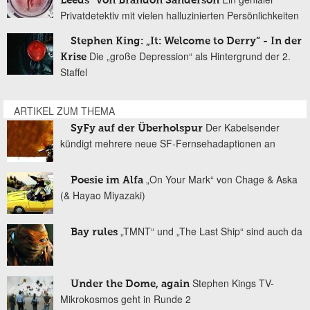
Leeds“ von Brandon Sanderson
Privatdetektiv mit vielen halluzinierten Persönlichkeiten
Stephen King: „It: Welcome to Derry“ - In der
Die „große Depression“ als Hintergrund der 2.
Krise
Staffel
ARTIKEL ZUM THEMA
Der Kabelsender
SyFy auf der Überholspur
kündigt mehrere neue SF-Fernsehadaptionen an
„On Your Mark“ von Chage & Aska
Poesie im Alfa
(& Hayao Miyazaki)
„TMNT“ und „The Last Ship“ sind auch da
Bay rules
Stephen Kings TV-
Under the Dome, again
Mikrokosmos geht in Runde 2