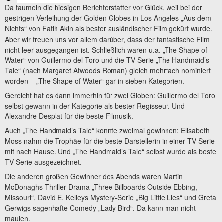
Da taumeln die hiesigen Berichterstatter vor Glück, weil bei der
gestrigen Verleihung der Golden Globes in Los Angeles „Aus dem
Nichts“ von Fatih Akin
als bester ausländischer Film gekürt wurde.
Aber wir freuen uns vor allem darüber, dass der fantastische Film
nicht leer ausgegangen ist. Schließlich waren u.a. „The Shape of
Water“ von Guillermo del Toro und die TV-Serie „The Handmaid’s
Tale“ (nach Margaret Atwoods Roman) gleich mehrfach nominiert
worden – „The Shape of Water“ gar in sieben Kategorien.
Gereicht hat es dann immerhin für zwei Globen: Guillermo del Toro
selbst gewann in der Kategorie als bester Regisseur. Und
Alexandre Desplat für die beste Filmusik.
Auch „The Handmaid’s Tale“ konnte zweimal gewinnen: Elisabeth
Moss nahm die Trophäe für die beste Darstellerin in einer TV-Serie
mit nach Hause. Und „The Handmaid’s Tale“ selbst wurde als beste
TV-Serie ausgezeichnet.
Die anderen großen Gewinner des Abends waren Martin
McDonaghs Thriller-Drama „Three Billboards Outside Ebbing,
Missouri“, David E. Kelleys Mystery-Serie „Big Little Lies“ und Greta
Gerwigs sagenhafte Comedy „Lady Bird“. Da kann man nicht
maulen.