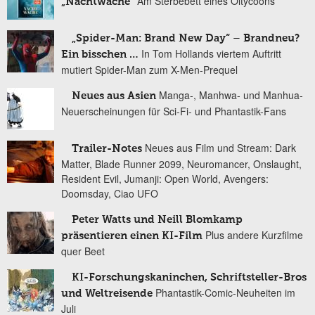
Am Sterbebett eines Öltycoons
„Nachtwache“
„Spider-Man: Brand New Day“ – Brandneu?
In Tom Hollands viertem Auftritt
Ein bisschen …
mutiert Spider-Man zum X-Men-Prequel
Manga-, Manhwa- und Manhua-
Neues aus Asien
Neuerscheinungen für Sci-Fi- und Phantastik-Fans
Neues aus Film und Stream: Dark
Trailer-Notes
Matter, Blade Runner 2099, Neuromancer, Onslaught,
Resident Evil, Jumanji: Open World, Avengers:
Doomsday, Ciao UFO
Peter Watts und Neill Blomkamp
Plus andere Kurzfilme
präsentieren einen KI-Film
quer Beet
KI-Forschungskaninchen, Schriftsteller-Bros
Phantastik-Comic-Neuheiten im
und Weltreisende
Juli