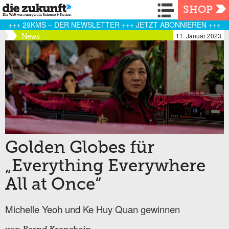
Navigation
SHOP
+++ 29KMS – DER NEWSLETTER +++ JETZT ABONNIEREN +++
News
11. Januar 2023
Golden Globes für
„Everything Everywhere
All at Once“
Michelle Yeoh und Ke Huy Quan gewinnen