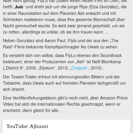
Aber nicht genug: FlyLo hat zudem einen neuen Film im Ofen, der
heißt „
“ und dreht sich um die junge Riya (Eiza González), die
Ash
in einer Raumstation auf dem Planeten Ash erwacht und mit
Schrecken realisieren muss, dass ihre gesamte Mannschaft über
Nacht gemeuchelt wurde. Es wird zwar jemand geschickt, um sie
zu retten, allerdings ist unklar, ob sie ihm trauen kann …
Neben Gonzàlez sind Aaron Paul, Flylo und der aus den „The
Raid“-Filme bekannte Kampfsportmagier Iko Uwais zu sehen.
Es versteht sich von selbst, dass FlyLo ebenso den Soundtrack
beisteuert, einer der Produzenten von „Ash“ ist Neill Blomkamp
(„District 9“, 2009; „Elysium“, 2013; „
Chappie“
, 2015).
Der Teaser-Trailer erfreut mit stimmungsvollen Bildern und der
Tatsache, dass Uwais auch auf fremden Planeten fachgemäß um
sich drischt.
Eine Veröffentlichungsdatum gibt’s noch nicht, aber Amazon Prime
Video hat sich die internationalen Rechte geschnappt, wenn er
erscheint, dann gleich für alle.
YouTube: Ajhussi