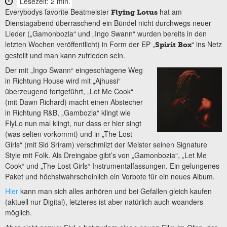
Lesezeit: 2 min.
Everybodys favorite Beatmeister
hat am
Flying Lotus
Dienstagabend überraschend ein Bündel nicht durchwegs neuer
Lieder („Gamonbozia“ und „Ingo Swann“ wurden bereits in den
letzten Wochen veröffentlicht) in Form der EP „
“ ins Netz
Spirit Box
gestellt und man kann zufrieden sein.
Der mit „Ingo Swann“ eingeschlagene Weg
in Richtung House wird mit „Ajhussi“
überzeugend fortgeführt, „Let Me Cook“
(mit Dawn Richard) macht einen Abstecher
in Richtung R&B, „Gambozia“ klingt wie
FlyLo nun mal klingt, nur dass er hier singt
(was selten vorkommt) und in „The Lost
Girls“ (mit Sid Sriram) verschmilzt der Meister seinen Signature
Style mit Folk. Als Dreingabe gibt’s von „Gamonbozia“, „Let Me
Cook“ und „The Lost Girls“ Instrumentalfassungen. Ein gelungenes
Paket und höchstwahrscheinlich ein Vorbote für ein neues Album.
Hier
kann man sich alles anhören und bei Gefallen gleich kaufen
(aktuell nur Digital), letzteres ist aber natürlich auch woanders
möglich.