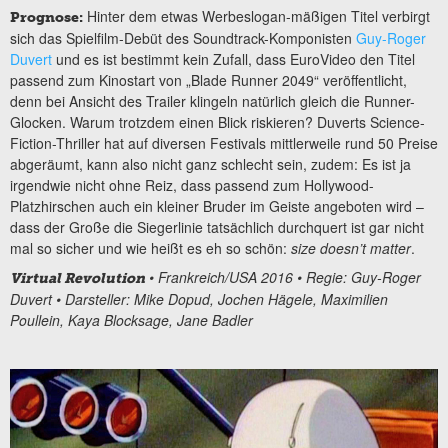
Hinter dem etwas Werbeslogan-mäßigen Titel verbirgt
Prognose:
sich das Spielfilm-Debüt des Soundtrack-Komponisten
Guy-Roger
Duvert
und es ist bestimmt kein Zufall, dass EuroVideo den Titel
passend zum Kinostart von „Blade Runner 2049“ veröffentlicht,
denn bei Ansicht des Trailer klingeln natürlich gleich die Runner-
Glocken. Warum trotzdem einen Blick riskieren? Duverts Science-
Fiction-Thriller hat auf diversen Festivals mittlerweile rund 50 Preise
abgeräumt, kann also nicht ganz schlecht sein, zudem: Es ist ja
irgendwie nicht ohne Reiz, dass passend zum Hollywood-
Platzhirschen auch ein kleiner Bruder im Geiste angeboten wird –
dass der Große die Siegerlinie tatsächlich durchquert ist gar nicht
mal so sicher und wie heißt es eh so schön:
size doesn’t matter
.
• Frankreich/USA 2016 • Regie:
Guy-Roger
Virtual Revolution
Duvert
• Darsteller: Mike Dopud, Jochen Hägele, Maximilien
Poullein, Kaya Blocksage, Jane Badler