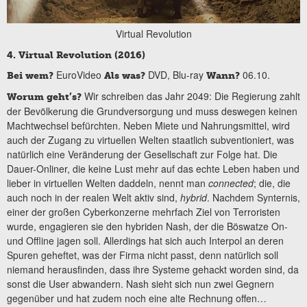
Virtual Revolution
4. Virtual Revolution (2016)
EuroVideo
DVD, Blu-ray
06.10.
Bei wem?
Als was?
Wann?
Wir schreiben das Jahr 2049: Die Regierung zahlt
Worum geht’s?
der Bevölkerung die Grundversorgung und muss deswegen keinen
Machtwechsel befürchten. Neben Miete und Nahrungsmittel, wird
auch der Zugang zu virtuellen Welten staatlich subventioniert, was
natürlich eine Veränderung der Gesellschaft zur Folge hat. Die
Dauer-Onliner, die keine Lust mehr auf das echte Leben haben und
lieber in virtuellen Welten daddeln, nennt man
connected
; die, die
auch noch in der realen Welt aktiv sind,
hybrid
. Nachdem Synternis,
einer der großen Cyberkonzerne mehrfach Ziel von Terroristen
wurde, engagieren sie den hybriden Nash, der die Böswatze On-
und Offline jagen soll. Allerdings hat sich auch Interpol an deren
Spuren geheftet, was der Firma nicht passt, denn natürlich soll
niemand herausfinden, dass ihre Systeme gehackt worden sind, da
sonst die User abwandern. Nash sieht sich nun zwei Gegnern
gegenüber und hat zudem noch eine alte Rechnung offen…