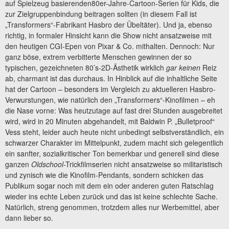
auf Spielzeug basierenden80er-Jahre-Cartoon-Serien für Kids, die
zur Zielgruppenbindung beitragen sollten (in diesem Fall ist
„Transformers“-Fabrikant Hasbro der Übeltäter). Und ja, ebenso
richtig, in formaler Hinsicht kann die Show nicht ansatzweise mit
den heutigen CGI-Epen von Pixar & Co. mithalten. Dennoch: Nur
ganz böse, extrem verbitterte Menschen gewinnen der so
typischen, gezeichneten 80’s-2D-Ästhetik wirklich
gar keinen
Reiz
ab, charmant ist das durchaus. In Hinblick auf die inhaltliche Seite
hat der Cartoon – besonders im Vergleich zu aktuelleren Hasbro-
Verwurstungen, wie natürlich den „Transformers“-Kinofilmen – eh
die Nase vorne: Was heutzutage auf fast drei Stunden ausgebreitet
wird, wird in 20 Minuten abgehandelt, mit Baldwin P. „Bulletproof“
Vess steht, leider auch heute nicht unbedingt selbstverständlich, ein
schwarzer Charakter im Mittelpunkt, zudem macht sich gelegentlich
ein sanfter, sozialkritischer Ton bemerkbar und generell sind diese
ganzen
Oldschool
-Trickfilmserien nicht ansatzweise so militaristisch
und zynisch wie die Kinofilm-Pendants, sondern schicken das
Publikum sogar noch mit dem ein oder anderen guten Ratschlag
wieder ins echte Leben zurück und das ist keine schlechte Sache.
Natürlich, streng genommen, trotzdem alles nur Werbemittel, aber
dann lieber so.