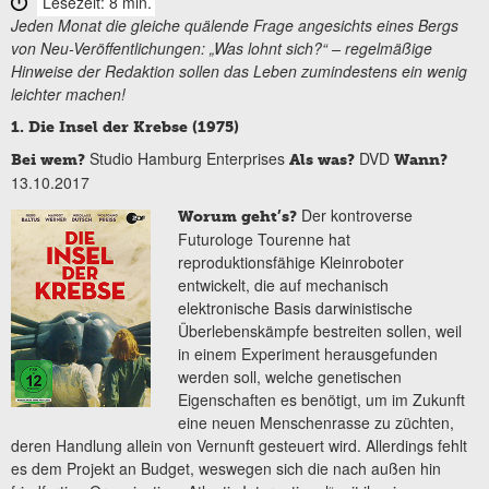
Lesezeit: 8 min.
Jeden Monat die gleiche quälende Frage angesichts eines Bergs
von Neu-Veröffentlichungen: „Was lohnt sich?“ – regelmäßige
Hinweise der Redaktion sollen das Leben zumindestens ein wenig
leichter machen!
1. Die Insel der Krebse (1975)
Studio Hamburg Enterprises
DVD
Bei wem?
Als was?
Wann?
13.10.2017
Der kontroverse
Worum geht’s?
Futurologe Tourenne hat
reproduktionsfähige Kleinroboter
entwickelt, die auf mechanisch
elektronische Basis darwinistische
Überlebenskämpfe bestreiten sollen, weil
in einem Experiment herausgefunden
werden soll, welche genetischen
Eigenschaften es benötigt, um im Zukunft
eine neuen Menschenrasse zu züchten,
deren Handlung allein von Vernunft gesteuert wird. Allerdings fehlt
es dem Projekt an Budget, weswegen sich die nach außen hin