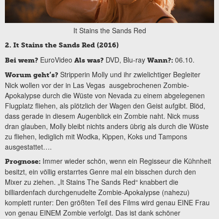
It Stains the Sands Red
2. It Stains the Sands Red (2016)
EuroVideo
DVD, Blu-ray
06.10.
Bei wem?
Als was?
Wann?:
Stripperin Molly und ihr zwielichtiger Begleiter
Worum geht’s?
Nick wollen vor der in Las Vegas ausgebrochenen Zombie-
Apokalypse durch die Wüste von Nevada zu einem abgelegenen
Flugplatz fliehen, als plötzlich der Wagen den Geist aufgibt. Blöd,
dass gerade in diesem Augenblick ein Zombie naht. Nick muss
dran glauben, Molly bleibt nichts anders übrig als durch die Wüste
zu fliehen, lediglich mit Wodka, Kippen, Koks und Tampons
ausgestattet….
Immer wieder schön, wenn ein Regisseur die Kühnheit
Prognose:
besitzt, ein völlig erstarrtes Genre mal ein bisschen durch den
Mixer zu ziehen. „It Stains The Sands Red“ knabbert die
billiardenfach durchgenudelte Zombie-Apokalypse (nahezu)
komplett runter: Den größten Teil des Films wird genau EINE Frau
von genau EINEM Zombie verfolgt. Das ist dank schöner