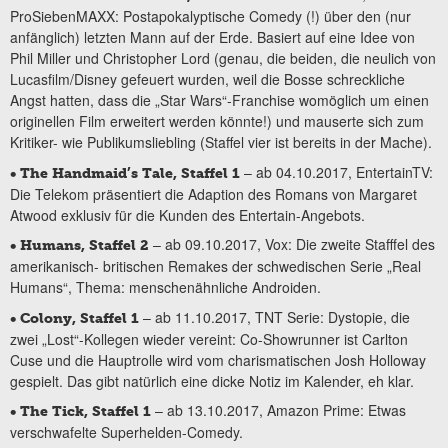
ProSiebenMAXX: Postapokalyptische Comedy (!) über den (nur
anfänglich) letzten Mann auf der Erde. Basiert auf eine Idee von
Phil Miller und Christopher Lord (genau, die beiden, die neulich von
Lucasfilm/Disney gefeuert wurden, weil die Bosse schreckliche
Angst hatten, dass die „Star Wars“-Franchise womöglich um einen
originellen Film erweitert werden könnte!) und mauserte sich zum
Kritiker- wie Publikumsliebling (Staffel vier ist bereits in der Mache).
– ab 04.10.2017, EntertainTV:
• The Handmaid’s Tale, Staffel 1
Die Telekom präsentiert die Adaption des Romans von Margaret
Atwood exklusiv für die Kunden des Entertain-Angebots.
– ab 09.10.2017, Vox: Die zweite Stafffel des
• Humans, Staffel 2
amerikanisch- britischen Remakes der schwedischen Serie „Real
Humans“, Thema: menschenähnliche Androiden.
– ab 11.10.2017, TNT Serie: Dystopie, die
• Colony, Staffel 1
zwei „Lost“-Kollegen wieder vereint: Co-Showrunner ist Carlton
Cuse und die Hauptrolle wird vom charismatischen Josh Holloway
gespielt. Das gibt natürlich eine dicke Notiz im Kalender, eh klar.
– ab 13.10.2017, Amazon Prime: Etwas
• The Tick, Staffel 1
verschwafelte Superhelden-Comedy.