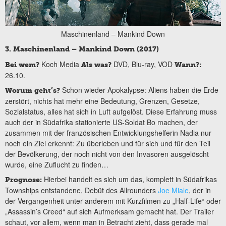
Maschinenland – Mankind Down
3. Maschinenland – Mankind Down (2017)
Koch Media
DVD, Blu-ray, VOD
Bei wem?
Als was?
Wann?:
26.10.
Schon wieder Apokalypse: Aliens haben die Erde
Worum geht’s?
zerstört, nichts hat mehr eine Bedeutung, Grenzen, Gesetze,
Sozialstatus, alles hat sich in Luft aufgelöst. Diese Erfahrung muss
auch der in Südafrika stationierte US-Soldat Bo machen, der
zusammen mit der französischen Entwicklungshelferin Nadia nur
noch ein Ziel erkennt: Zu überleben und für sich und für den Teil
der Bevölkerung, der noch nicht von den Invasoren ausgelöscht
wurde, eine Zuflucht zu finden…
Hierbei handelt es sich um das, komplett in Südafrikas
Prognose:
Townships entstandene, Debüt des Allrounders
Joe Miale
, der in
der Vergangenheit unter anderem mit Kurzfilmen zu „Half-Life“ oder
„Assassin’s Creed“ auf sich Aufmerksam gemacht hat. Der Trailer
schaut, vor allem, wenn man in Betracht zieht, dass gerade mal