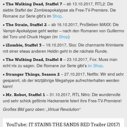
– ab 13.10.2017, RTL2: Die
• The Walking Dead, Staffel 7
siebte Staffel der Zombieapokalypse als Free-TV-Premiere. Die
Romane zur Serie gibt’s im
Shop
.
– ab 16.10.2017, ProSieben MAXX: Die
• The Strain, Staffel 2
Vampir-Apokalypse geht weiter – nach den Romanen von Guillermo
del Toro und Chuck Hogan (im
Shop
)
– 19.10.2017, Sixx: Die charmante Krimiserie
•
iZombie, Staffel 3
mit einer etwas anderen Heldin geht in die nächste Runde.
– 23.10.2017, Fox: Muss man
• The Walking Dead, Staffel 8
echt nix zu sagen. Die Romane zur Serie gibt’s
im Shop
.
– 27.10.2017, Netflix: Wir sind sehr
•
Stranger Things, Season 2
gespannt, ob der letztjährige Megahype aufrechterhalten werden
kann!
– 31.10.2017, RTL Nitro: Die wundervolle
•
Mr. Robot, Staffel 1
und sehr schick gefilmte Hackerserie feiert ihre Free-TV-Premiere!
Großes Bild ganz oben: „Virtual Revolution“
YouTube: IT STAINS THE SANDS RED Trailer (2017)