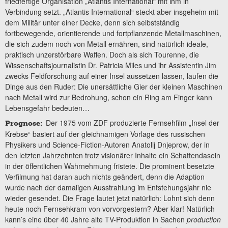
friedfertige Organisation „Atlantis International“ mit ihm in
Verbindung setzt. „Atlantis International“ steckt aber insgeheim mit
dem Militär unter einer Decke, denn sich selbstständig
fortbewegende, orientierende und fortpflanzende Metallmaschinen,
die sich zudem noch von Metall ernähren, sind natürlich ideale,
praktisch unzerstörbare Waffen. Doch als sich Tourenne, die
Wissenschaftsjournalistin Dr. Patricia Miles und ihr Assistentin Jim
zwecks Feldforschung auf einer Insel aussetzen lassen, laufen die
Dinge aus den Ruder: Die unersättliche Gier der kleinen Maschinen
nach Metall wird zur Bedrohung, schon ein Ring am Finger kann
Lebensgefahr bedeuten…
Der 1975 vom ZDF produzierte Fernsehfilm „Insel der
Prognose:
Krebse“ basiert auf der gleichnamigen Vorlage des russischen
Physikers und Science-Fiction-Autoren Anatolij Dnjeprow, der in
den letzten Jahrzehnten trotz visionärer Inhalte ein Schattendasein
in der öffentlichen Wahrnehmung fristete. Die prominent besetzte
Verfilmung hat daran auch nichts geändert, denn die Adaption
wurde nach der damaligen Ausstrahlung im Entstehungsjahr nie
wieder gesendet. Die Frage lautet jetzt natürlich: Lohnt sich denn
heute noch Fernsehkram von vorvorgestern? Aber klar! Natürlich
kann’s eine über 40 Jahre alte TV-Produktion in Sachen
production