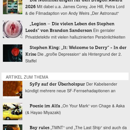
Die Nominierungen für den Dragon Award
Mit dabei u.a. James Corey, Joe Hill, Petra Lord
2026
& die Filmadaption von Andy Weirs „Der Astronaut“
„Legion – Die vielen Leben des Stephen
Ein genialer
Leeds“ von Brandon Sanderson
Privatdetektiv mit vielen halluzinierten Persönlichkeiten
Stephen King: „It: Welcome to Derry“ - In der
Die „große Depression“ als Hintergrund der 2.
Krise
Staffel
ARTIKEL ZUM THEMA
Der Kabelsender
SyFy auf der Überholspur
kündigt mehrere neue SF-Fernsehadaptionen an
„On Your Mark“ von Chage & Aska
Poesie im Alfa
(& Hayao Miyazaki)
„TMNT“ und „The Last Ship“ sind auch da
Bay rules