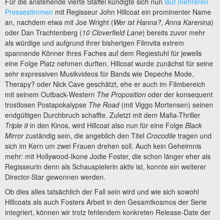
Für die anstehende vierte Staffel kündigte sich nun
laut mehreren
Pressestimmen
mit Regisseur John Hillcoat ein prominenter Name
an, nachdem etwa mit Joe Wright (
Wer ist Hanna?
,
Anna Karenina
)
oder Dan Trachtenberg (
10 Cloverfield Lane
) bereits zuvor mehr
als würdige und aufgrund ihrer bisherigen Filmvita extrem
spannende Könner ihres Faches auf dem Regiestuhl für jeweils
eine Folge Platz nehmen durften. Hillcoat wurde zunächst für seine
sehr expressiven Musikvideos für Bands wie Depeche Mode,
Therapy? oder Nick Cave geschätzt, ehe er auch im Filmbereich
mit seinem Outback-Western
The Proposition
oder der konsequent
trostlosen Postapokalypse
The Road
(mit Viggo Mortensen) seinen
endgültigen Durchbruch schaffte. Zuletzt mit dem Mafia-Thriller
Triple 9
in den Kinos, wird Hillcoat also nun für eine Folge
Black
Mirror
zuständig sein, die angeblich den Titel
Crocodile
tragen und
sich im Kern um zwei Frauen drehen soll. Auch kein Geheimnis
mehr: mit Hollywood-Ikone Jodie Foster, die schon länger eher als
Regisseurin denn als Schauspielerin aktiv ist, konnte ein weiterer
Director-Star gewonnen werden.
Ob dies alles tatsächlich der Fall sein wird und wie sich sowohl
Hillcoats als auch Fosters Arbeit in den Gesamtkosmos der Serie
integriert, können wir trotz fehlendem konkreten Release-Date der