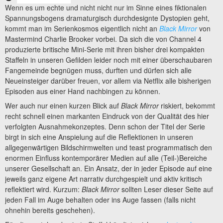
Wenn es um echte und nicht nicht nur im Sinne eines fiktionalen
Spannungsbogens dramaturgisch durchdesignte Dystopien geht,
kommt man im Serienkosmos eigentlich nicht an
Black Mirror
von
Mastermind Charlie Brooker vorbei. Da sich die von Channel 4
produzierte britische Mini-Serie mit ihren bisher drei kompakten
Staffeln in unseren Gefilden leider noch mit einer überschaubaren
Fangemeinde begnügen muss, durften und dürfen sich alle
Neueinsteiger darüber freuen, vor allem via Netflix alle bisherigen
Episoden aus einer Hand nachbingen zu können.
Wer auch nur einen kurzen Blick auf
Black Mirror
riskiert, bekommt
recht schnell einen markanten Eindruck von der Qualität des hier
verfolgten Ausnahmekonzeptes. Denn schon der Titel der Serie
birgt in sich eine Anspielung auf die Reflektionen in unseren
allgegenwärtigen Bildschirmwelten und teast programmatisch den
enormen Einfluss kontemporärer Medien auf alle (Teil-)Bereiche
unserer Gesellschaft an. Ein Ansatz, der in jeder Episode auf eine
jeweils ganz eigene Art narrativ durchgespielt und aktiv kritisch
reflektiert wird. Kurzum:
Black Mirror
sollten Leser dieser Seite auf
jeden Fall im Auge behalten oder ins Auge fassen (falls nicht
ohnehin bereits geschehen).