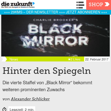
Navigation
SHOP
+++ 29KMS – DER NEWSLETTER +++ JETZT ABONNIEREN +++
News
2 Likes
22. Februar 2017
Hinter den Spiegeln
Die vierte Staffel von „Black Mirror“ bekommt
weiteren prominenten Zuwachs
von
Alexander Schlicker
Lesezeit: 2 min.