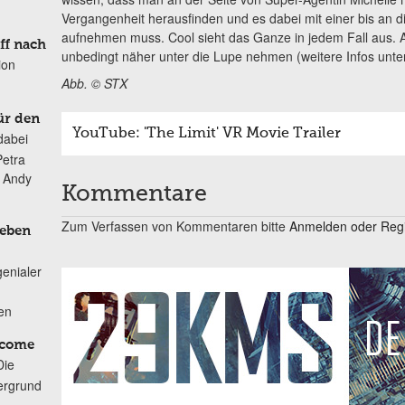
Vergangenheit herausfinden und es dabei mit einer bis an 
aufnehmen muss. Cool sieht das Ganze in jedem Fall aus. A
ff nach
unbedingt näher unter die Lupe nehmen (weitere Infos unte
ion
Abb. © STX
ür den
YouTube: 'The Limit' VR Movie Trailer
dabei
Petra
n Andy
Kommentare
Zum Verfassen von Kommentaren bitte
Anmelden oder Regis
Leben
genialer
ten
lcome
Die
ergrund