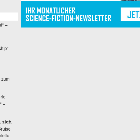
t“ –
ship“ –
d zum
rld
“ –
 sich
ruise
leife.