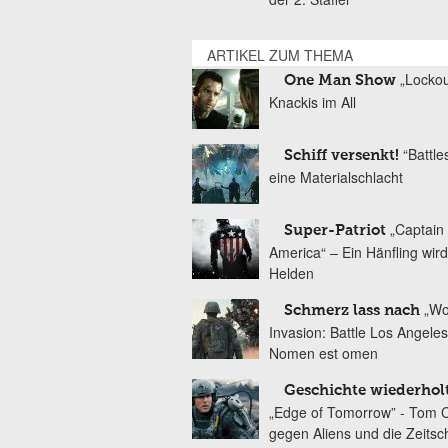
ARTIKEL ZUM THEMA
„Lockou
One Man Show
Knackis im All
“Battle
Schiff versenkt!
eine Materialschlacht
„Captain
Super-Patriot
America“ – Ein Hänfling wir
Helden
„Wo
Schmerz lass nach
Invasion: Battle Los Angeles
Nomen est omen
Geschichte wiederholt
„Edge of Tomorrow” - Tom C
gegen Aliens und die Zeitsch