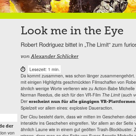
Look me in the Eye
Robert Rodriguez bittet in „The Limit“ zum fur
von
Alexander Schlicker
Lesezeit: 1 min.
Da kommt zusammen, was schon länger zusammengehört.
mit einigen Highlights geschmückten Filmschaffen von Robe
ähnlich wenige Worte verlieren wie zu Action-Babe Michell
Norman Reedus, die sich für den VR-Film
The Limit
(auch v
Der
erscheint nun
für alle gängigen VR-Plattformen
Spielzeit vor allem eines: explosive Daueraction.
Der Clou besteht darin, dass wir mitten im Geschehen dabei
interaktiv ins Geschehen eingreifen. Vor allem an der Seite
de der
ähnlich Laune wie in einem gut geölten Trash-Blockbuster. 
tion von
wissen, dass man an der Seite von Super-Agentin Michelle 