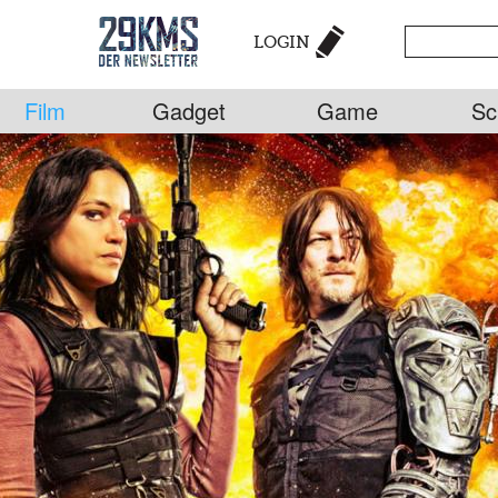
LOGIN
Film
Gadget
Game
Sc