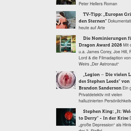
Peter Hellers Roman
TV-Tipp: „Europas Gri
Dokumentat
den Sternen“
heute auf Arte
Die Nominierungen f
Mit 
Dragon Award 2026
u.a. James Corey, Joe Hill, 
Lord & die Filmadaption vo
Weirs „Der Astronaut“
„Legion – Die vielen 
des Stephen Leeds“ von
Ein 
Brandon Sanderson
Privatdetektiv mit vielen
halluzinierten Persönlichkei
Stephen King: „It: We
to Derry“ - In der Krise
„große Depression“ als Hint
der 2. Staffel