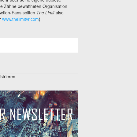
die Zähne bewaffneten Organisation
ction-Fans sollten
The Limit
also
r
www.thelimitvr.com
).
trieren.