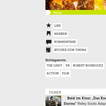
News
LIKE
MERKEN
KOMMENTARE
BÜCHER ZUM THEMA
Schlagworte:
THE LIMIT
VR
ROBERT RODRIGUEZ
ACTION
FILM
TICKER
Bald im Kino: „Das En
Ridley Scotts Adap
Sterne“