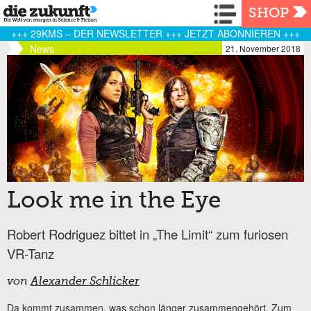
Navigation
SHOP
+++ 29KMS – DER NEWSLETTER +++ JETZT ABONNIEREN +++
News
21. November 2018
Look me in the Eye
Robert Rodriguez bittet in „The Limit“ zum furiosen
VR-Tanz
von
Alexander Schlicker
Da kommt zusammen, was schon länger zusammengehört. Zum