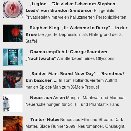
„Legion – Die vielen Leben des Stephen
Ein genialer
Leeds“ von Brandon Sanderson
Privatdetektiv mit vielen halluzinierten Persönlichkeiten
Stephen King: „It: Welcome to Derry“ - In der
Die „große Depression“ als Hintergrund der 2.
Krise
Staffel
Obama empfiehlt: George Saunders
Am Sterbebett eines Öltycoons
„Nachtwache“
„Spider-Man: Brand New Day“ – Brandneu?
In Tom Hollands viertem Auftritt
Ein bisschen …
mutiert Spider-Man zum X-Men-Prequel
Manga-, Manhwa- und Manhua-
Neues aus Asien
Neuerscheinungen für Sci-Fi- und Phantastik-Fans
Neues aus Film und Stream: Dark
Trailer-Notes
Matter, Blade Runner 2099, Neuromancer, Onslaught,