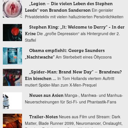
„Legion – Die vielen Leben des Stephen
Ein genialer
Leeds“ von Brandon Sanderson
Privatdetektiv mit vielen halluzinierten Persönlichkeiten
Stephen King: „It: Welcome to Derry“ - In der
Die „große Depression“ als Hintergrund der 2.
Krise
Staffel
Obama empfiehlt: George Saunders
Am Sterbebett eines Öltycoons
„Nachtwache“
„Spider-Man: Brand New Day“ – Brandneu?
In Tom Hollands viertem Auftritt
Ein bisschen …
mutiert Spider-Man zum X-Men-Prequel
Manga-, Manhwa- und Manhua-
Neues aus Asien
Neuerscheinungen für Sci-Fi- und Phantastik-Fans
Neues aus Film und Stream: Dark
Trailer-Notes
Matter, Blade Runner 2099, Neuromancer, Onslaught,