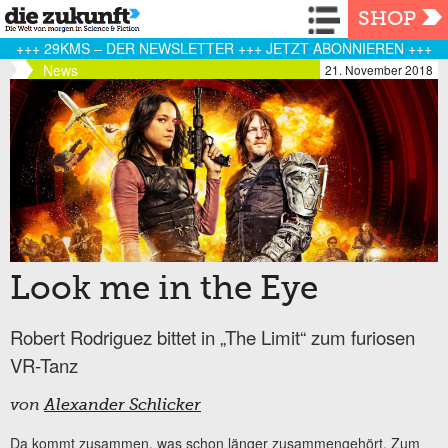
Navigation
SHOP
+++ 29KMS – DER NEWSLETTER +++ JETZT ABONNIEREN +++
News
21. November 2018
Look me in the Eye
Robert Rodriguez bittet in „The Limit“ zum furiosen
VR-Tanz
von
Alexander Schlicker
Da kommt zusammen, was schon länger zusammengehört. Zum