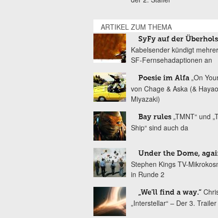
ARTIKEL ZUM THEMA
SyFy auf der Überhol
Kabelsender kündigt mehre
SF-Fernsehadaptionen an
„On You
Poesie im Alfa
von Chage & Aska (& Haya
Miyazaki)
„TMNT“ und „T
Bay rules
Ship“ sind auch da
Under the Dome, agai
Stephen Kings TV-Mikrokos
in Runde 2
Chri
„We'll find a way.“
„Interstellar“ – Der 3. Trailer