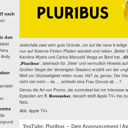
ff nach
ion
ür den
dabei
Jedenfalls zwei sehr gute Gründe, um auf die neue 9-teilige 
Petra
nun auf Science-Fiction-Pfaden wandelt und neben „Better 
n Andy
Karolina Wydra und Carlos-Manuelö Vesga an Bord hat. „
Gl
„
“, lateinisch für „Viele“ und vermutlich Hinweis au
Pluribus
Großen Siegel der Vereinigten Staaten) erzählt von der ungl
Leben
Welt vor Glückseligkeit retten muss. Hä? Ja, genau. Der fris
nicht viel mehr – da … schleckt eine Frau Donuts ab …?
genialer
Genau die Art von Promo, die zumindest bei mir Interesse w
Episoden am
, danach stellt Apple TV+ bis z
7. November
ten
Netz.
lcome
Abb. Apple TV+
Die
ergrund
YouTube: Pluribus — Date Announcement | Ap