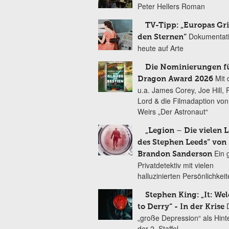
Peter Hellers Roman
TV-Tipp: „Europas Gri
Dokumentat
den Sternen“
heute auf Arte
Die Nominierungen f
Mit 
Dragon Award 2026
u.a. James Corey, Joe Hill, 
Lord & die Filmadaption vo
Weirs „Der Astronaut“
„Legion – Die vielen 
des Stephen Leeds“ von
Ein 
Brandon Sanderson
Privatdetektiv mit vielen
halluzinierten Persönlichkei
Stephen King: „It: We
to Derry“ - In der Krise
„große Depression“ als Hint
der 2. Staffel