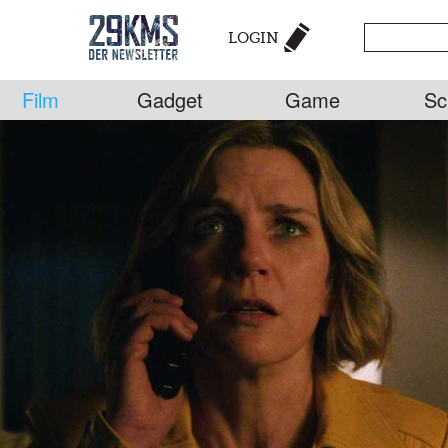
LOGIN
Film
Gadget
Game
Sc