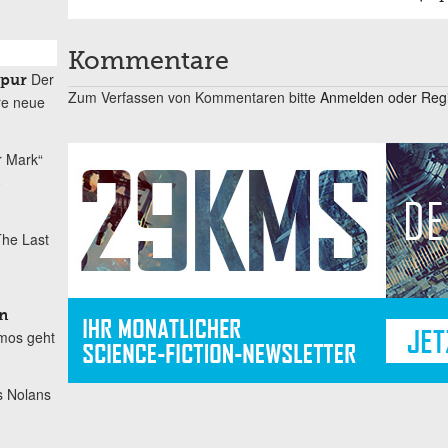
Kommentare
Der
spur
Zum Verfassen von Kommentaren bitte
Anmelden oder Regis
re neue
r Mark“
o
he Last
n
mos geht
s Nolans