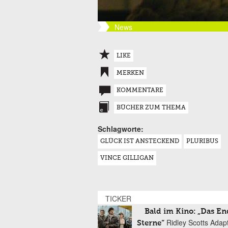
News
LIKE
MERKEN
KOMMENTARE
BÜCHER ZUM THEMA
Schlagworte:
GLÜCK IST ANSTECKEND
PLURIBUS
VINCE GILLIGAN
TICKER
Bald im Kino: „Das En
Ridley Scotts Adap
Sterne“