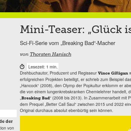
Mini-Teaser: „Glück i
Sci-Fi-Serie vom „Breaking Bad“-Macher
von
Thorsten Hanisch
Lesezeit: 1 min.
Drehbuchautor, Produzent und Regisseur
w
Vince Gilligan
erfolgreichen Projekten beteiligt, er schrieb zum Beispiel 
„Hancock“ (2008), den Olymp der Popkultur erklomm er aber 
die von einem lungenkrebskranken Chemielehrer handelt, de
„
“ (2008 bis 2013). In Zusammenarbeit mit P
Breaking Bad
dem Prequel „Better Call Saul“ zwischen 2015 und 2022 ein
Original durchaus absolut ebenbürtig sein können.
de der
tion von