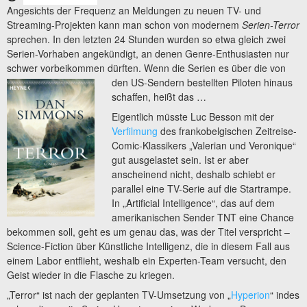
Angesichts der Frequenz an Meldungen zu neuen TV- und
Streaming-Projekten kann man schon von modernem
Serien-Terror
sprechen. In den letzten 24 Stunden wurden so etwa gleich zwei
Serien-Vorhaben angekündigt, an denen Genre-Enthusiasten nur
schwer vorbeikommen dürften. Wenn die Serien es über die von
den
US-Sendern bestellten Piloten hinaus
schaffen, heißt das …
Eigentlich müsste Luc Besson mit der
Verfilmung
des frankobelgischen Zeitreise-
Comic-Klassikers „Valerian und Veronique“
gut ausgelastet sein. Ist er aber
anscheinend nicht, deshalb schiebt er
parallel eine TV-Serie auf die Startrampe.
In „Artificial Intelligence“, das auf dem
amerikanischen Sender TNT eine Chance
bekommen soll, geht es um genau das, was der Titel verspricht –
Science-Fiction über Künstliche Intelligenz, die in diesem Fall aus
einem Labor entflieht, weshalb ein Experten-Team versucht, den
Geist wieder in die Flasche zu kriegen.
„Terror“ ist nach der geplanten TV-Umsetzung von „
Hyperion
“ indes