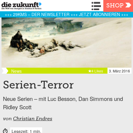
Navigation
SHOP
+++ 29KMS – DER NEWSLETTER +++ JETZT ABONNIEREN +++
News
4 Likes
3. März 2016
Serien-Terror
Neue Serien – mit Luc Besson, Dan Simmons und
Ridley Scott
von
Christian Endres
Lesezeit: 1 min.